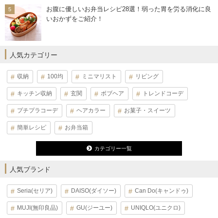
お腹に優しいお弁当レシピ28選！弱った胃を労る消化に良
いおかずをご紹介！
人気カテゴリー
収納
100均
ミニマリスト
リビング
キッチン収納
玄関
ボブヘア
トレンドコーデ
プチプラコーデ
ヘアカラー
お菓子・スイーツ
簡単レシピ
お弁当箱
カテゴリー一覧
人気ブランド
Seria(セリア)
DAISO(ダイソー)
Can Do(キャンドゥ)
MUJI(無印良品)
GU(ジーユー)
UNIQLO(ユニクロ)