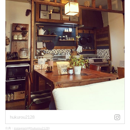
hukurou2128
出典：
instagram(@hukurou2128)