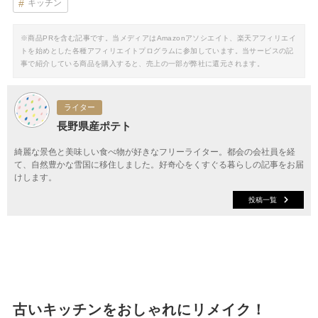
キッチン
※商品PRを含む記事です。当メディアはAmazonアソシエイト、楽天アフィリエイ
トを始めとした各種アフィリエイトプログラムに参加しています。当サービスの記
事で紹介している商品を購入すると、売上の一部が弊社に還元されます。
ライター
長野県産ポテト
綺麗な景色と美味しい食べ物が好きなフリーライター。都会の会社員を経
て、自然豊かな雪国に移住しました。好奇心をくすぐる暮らしの記事をお届
けします。
投稿一覧
古いキッチンをおしゃれにリメイク！