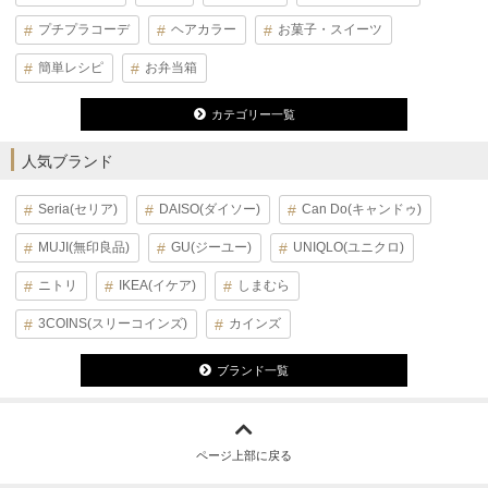
プチプラコーデ
ヘアカラー
お菓子・スイーツ
簡単レシピ
お弁当箱
カテゴリー一覧
人気ブランド
Seria(セリア)
DAISO(ダイソー)
Can Do(キャンドゥ)
MUJI(無印良品)
GU(ジーユー)
UNIQLO(ユニクロ)
ニトリ
IKEA(イケア)
しまむら
3COINS(スリーコインズ)
カインズ
ブランド一覧
ページ上部に戻る