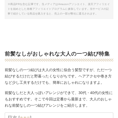
※商品PRを含む記事です。当メディアはAmazonアソシエイト、楽天アフィリエイ
トを始めとした各種アフィリエイトプログラムに参加しています。当サービスの記
事で紹介している商品を購入すると、売上の一部が弊社に還元されます。
前髪なしがおしゃれな大人の一つ結び特集
前髪なしの一つ結びは大人の女性に似合う髪型ですが、ただ一つ
結びするだけだと野暮ったくなりがちです。ヘアアクセや巻き方
など少し工夫するだけでも、簡単におしゃれになりますよ。
前髪なしだと大人っぽいアレンジができて、30代・40代の女性に
もおすすめです。そこで今回は定番から最新まで、大人のおしゃ
れな前髪なしの一つ結びアレンジをご紹介します。
目次
[
]