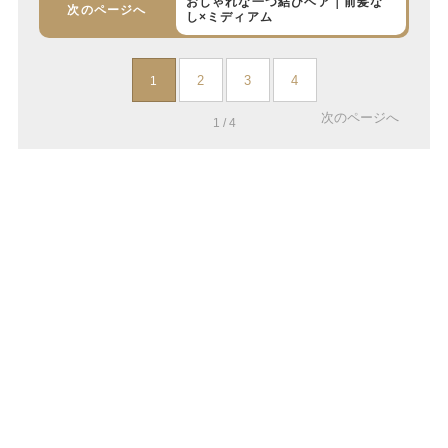
おしゃれな一つ結びヘア｜前髪な
次のページへ
し×ミディアム
2
3
4
1
次のページへ
1 / 4