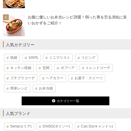
お腹に優しいお弁当レシピ28選！弱った胃を労る消化に良
いおかずをご紹介！
人気カテゴリー
収納
100均
ミニマリスト
リビング
キッチン収納
玄関
ボブヘア
トレンドコーデ
プチプラコーデ
ヘアカラー
お菓子・スイーツ
簡単レシピ
お弁当箱
カテゴリー一覧
人気ブランド
Seria(セリア)
DAISO(ダイソー)
Can Do(キャンドゥ)