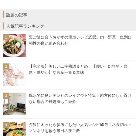
話題の記事
人気記事ランキング
栗ご飯に合うおかずの簡単レシピ15選。肉・野菜・魚別に
相性の良い組み合わせ
【完全版】美しい二字熟語まとめ！【儚い・幻想的・自
然・華やか】な言葉一覧＆意味
風水的に良いテレビのレイアウト特集！凶方位にしか置け
ない場合の対処法もご紹介
夕飯に困ったら参考にしたい人気レシピ50選！ネタ切れ・
マンネリを救う毎日の夜ご飯