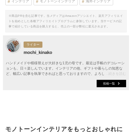
インテリア
モノトーンインテリア
海外インテリア
※商品PRを含む記事です。当メディアはAmazonアソシエイト、楽天アフィリエイ
トを始めとした各種アフィリエイトプログラムに参加しています。当サービスの記
事で紹介している商品を購入すると、売上の一部が弊社に還元されます。
ライター
mochi_kinako
ハンドメイドや模様替えが大好きな1児の母です。最近は手帳のデコレーシ
ョンも、日々楽しんでいます。インテリアの他、ギフトや暮らしの知恵な
ど、幅広い記事を執筆できればと思っておりますので、よろしくお願いいた
...続きを読む
します。
投稿一覧
モノトーンインテリアをもっとおしゃれに