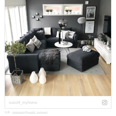
susshf_myhome
出典：
instagram(@susshf_myhome)