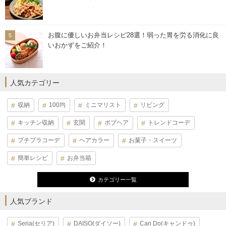
お腹に優しいお弁当レシピ28選！弱った胃を労る消化に良
いおかずをご紹介！
人気カテゴリー
収納
100均
ミニマリスト
リビング
キッチン収納
玄関
ボブヘア
トレンドコーデ
プチプラコーデ
ヘアカラー
お菓子・スイーツ
簡単レシピ
お弁当箱
カテゴリー一覧
人気ブランド
Seria(セリア)
DAISO(ダイソー)
Can Do(キャンドゥ)