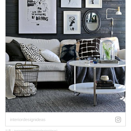
interiordesignideas
出典：
instagram(@interiordesignideas)