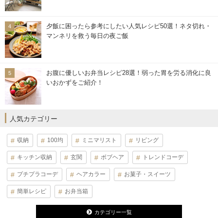
夕飯に困ったら参考にしたい人気レシピ50選！ネタ切れ・
マンネリを救う毎日の夜ご飯
お腹に優しいお弁当レシピ28選！弱った胃を労る消化に良
いおかずをご紹介！
人気カテゴリー
収納
100均
ミニマリスト
リビング
キッチン収納
玄関
ボブヘア
トレンドコーデ
プチプラコーデ
ヘアカラー
お菓子・スイーツ
簡単レシピ
お弁当箱
カテゴリー一覧