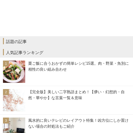
話題の記事
人気記事ランキング
栗ご飯に合うおかずの簡単レシピ15選。肉・野菜・魚別に
相性の良い組み合わせ
【完全版】美しい二字熟語まとめ！【儚い・幻想的・自
然・華やか】な言葉一覧＆意味
風水的に良いテレビのレイアウト特集！凶方位にしか置け
ない場合の対処法もご紹介