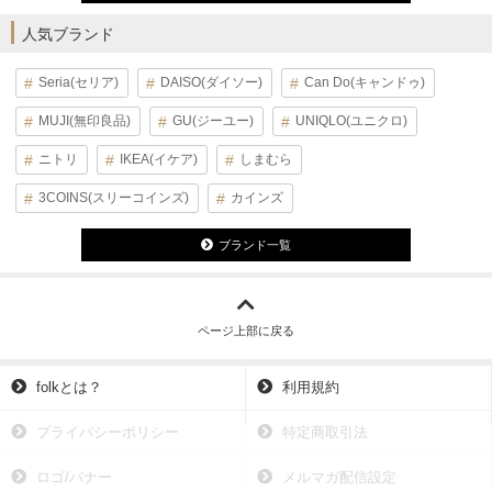
人気ブランド
Seria(セリア)
DAISO(ダイソー)
Can Do(キャンドゥ)
MUJI(無印良品)
GU(ジーユー)
UNIQLO(ユニクロ)
ニトリ
IKEA(イケア)
しまむら
3COINS(スリーコインズ)
カインズ
ブランド一覧
ページ上部に戻る
folkとは？
利用規約
プライバシーポリシー
特定商取引法
ロゴ/バナー
メルマガ配信設定