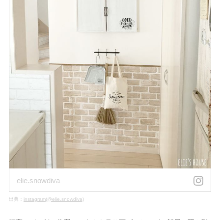
elie.snowdiva
出典：
instagram(@elie.snowdiva)