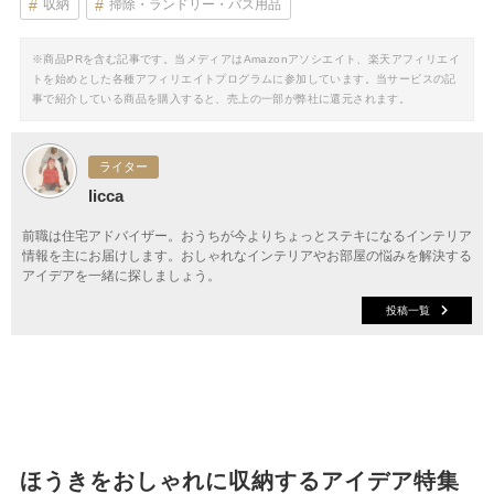
収納
掃除・ランドリー・バス用品
※商品PRを含む記事です。当メディアはAmazonアソシエイト、楽天アフィリエイ
トを始めとした各種アフィリエイトプログラムに参加しています。当サービスの記
事で紹介している商品を購入すると、売上の一部が弊社に還元されます。
ライター
licca
前職は住宅アドバイザー。おうちが今よりちょっとステキになるインテリア
情報を主にお届けします。おしゃれなインテリアやお部屋の悩みを解決する
アイデアを一緒に探しましょう。
投稿一覧
ほうきをおしゃれに収納するアイデア特集