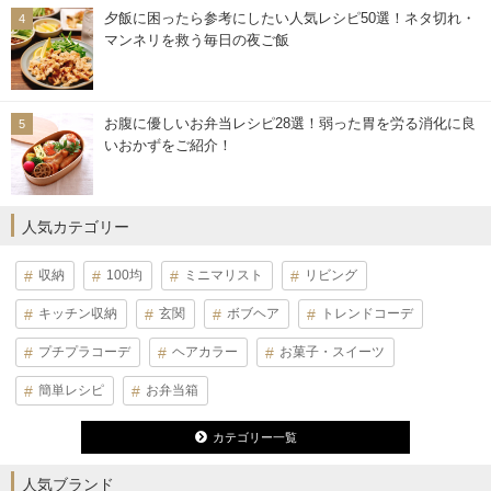
夕飯に困ったら参考にしたい人気レシピ50選！ネタ切れ・
マンネリを救う毎日の夜ご飯
お腹に優しいお弁当レシピ28選！弱った胃を労る消化に良
いおかずをご紹介！
人気カテゴリー
収納
100均
ミニマリスト
リビング
キッチン収納
玄関
ボブヘア
トレンドコーデ
プチプラコーデ
ヘアカラー
お菓子・スイーツ
簡単レシピ
お弁当箱
カテゴリー一覧
人気ブランド