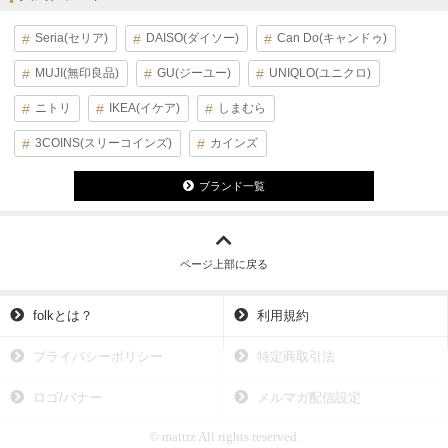
Seria(セリア)
DAISO(ダイソー)
Can Do(キャンドゥ)
MUJI(無印良品)
GU(ジーユー)
UNIQLO(ユニクロ)
ニトリ
IKEA(イケア)
しまむら
3COINS(スリーコインズ)
カインズ
ブランド一覧
ページ上部に戻る
folkとは？
利用規約
プライバシーポリシー
特定商取引法
ロゴ/バナー
メルマガ配信設定
© mattrz All rights reserved.