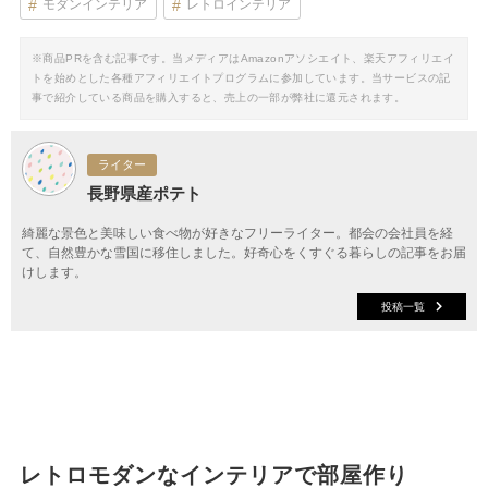
モダンインテリア
レトロインテリア
※商品PRを含む記事です。当メディアはAmazonアソシエイト、楽天アフィリエイ
トを始めとした各種アフィリエイトプログラムに参加しています。当サービスの記
事で紹介している商品を購入すると、売上の一部が弊社に還元されます。
ライター
長野県産ポテト
綺麗な景色と美味しい食べ物が好きなフリーライター。都会の会社員を経
て、自然豊かな雪国に移住しました。好奇心をくすぐる暮らしの記事をお届
けします。
投稿一覧
レトロモダンなインテリアで部屋作り