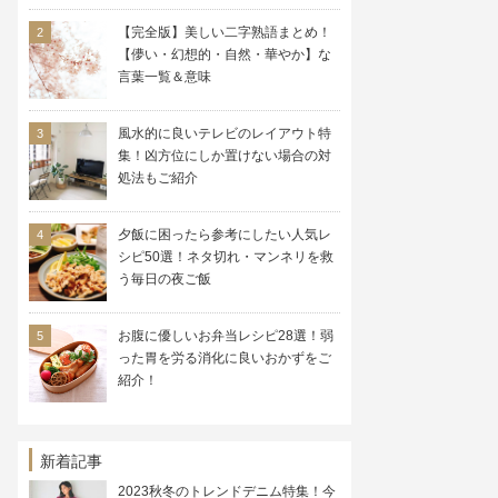
【完全版】美しい二字熟語まとめ！
【儚い・幻想的・自然・華やか】な
言葉一覧＆意味
風水的に良いテレビのレイアウト特
集！凶方位にしか置けない場合の対
処法もご紹介
夕飯に困ったら参考にしたい人気レ
シピ50選！ネタ切れ・マンネリを救
う毎日の夜ご飯
お腹に優しいお弁当レシピ28選！弱
った胃を労る消化に良いおかずをご
紹介！
新着記事
2023秋冬のトレンドデニム特集！今