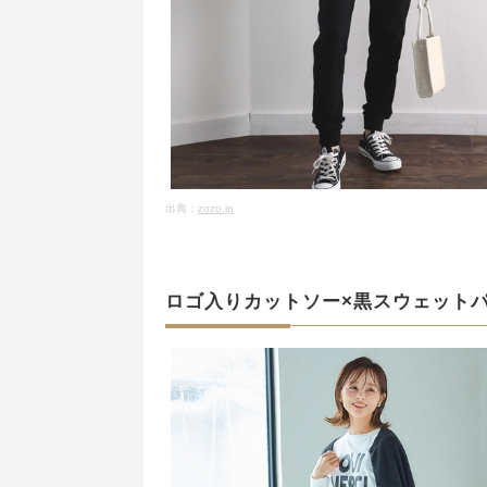
出典：
zozo.jp
ロゴ入りカットソー×黒スウェット