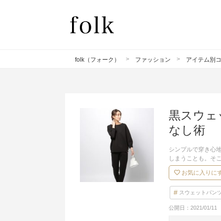
folk（フォーク）
ファッション
アイテム別
黒スウェ
なし術
シンプルで穿き心
しまうことも。そ
お気に入りに
スウェットパン
公開日：
2021/01/11