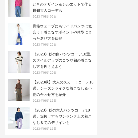
どきのデザイン＆シルエットで作る
最旬大人コーデも
2023年08月09日
骨格ウェーブにもワイドパンツは似
合う！着こなすポイントや体型に合
った選び方を伝授
2023年06月26日
《2023》秋の白パンツコーデ18選。
スタイルアップのコツや旬の着こな
し方を押さえよう
2023年06月20日
【2023秋】大人のスカートコーデ18
選。シーズンライクな着こなし＆小
物の合わせ方を紹介
2023年06月17日
《2023》秋の大人パンツコーデ18
選。垢抜けするワンランク上の着こ
なし＆旬のデザインも
2023年06月16日