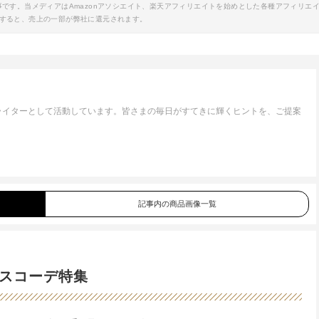
事です。当メディアはAmazonアソシエイト、楽天アフィリエイトを始めとした各種アフィリエ
すると、売上の一部が弊社に還元されます。
ライターとして活動しています。皆さまの毎日がすてきに輝くヒントを、ご提案
記事内の商品画像一覧
スコーデ特集