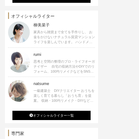
オフィシャルライター
柳美菜子
家具から雑貨まで全てを手作りし、 お
金をかけないナチュラル賃貸マンション
ライフを楽しんでいます。 ハンドメイ
ド雑貨やインテリアに関する著書も出
版、また様々なメディアでも執筆してい
rumi
ます。
思考と空間の整理のプロ・ライフオーガ
ナイザー 自宅の収納方法やDIYでのリ
フォーム、100均リメイクなどをSNSで
公開中。 収納やリメイク、インテリア
の記事の執筆、雑誌・WEBサイトへレ
natsume
シピ提供、店舗プロデュース 2016年９
一級建築士 DIYクリエイター おうちを
月に宝島社より【Rumiのおうち時間を
楽しく育てる暮らし「おうち育」を提
楽しむインテリア】を出版しました。
案。 収納・100均リメイク・DIYなどお
うちに関する楽しいアイディアをSNSで
発信中。 著書 なつめさんちの新しい
オフィシャルライター一覧
のになつかしいアンティークな部屋つく
り 雑誌掲載・TV出演・コラム執筆・
空間プロデュースなど
専門家