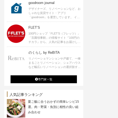
goodroom journal
デザイナーズ、リノベーションなど、お
しゃれな賃貸サイト・アプリ
「goodroom」を運営しています。 イン
テリアや、ひとり暮らし、ふたり暮らし
のアイディアなど、賃貸でも自分らしい
FLET’S
暮らしを楽しむためのヒントをお届けし
100円ショップ「FLET’S（フレッツ）」
ます。
「百圓領事館」の情報サイト『100円の
チカラ』から、人気の記事をお届けしま
す。
のくらし by ReBITA
リノベーショマンションや戸建て、一棟
まるごとリノベーション、シェアハウス
など幅広いリノベーションの選択肢すべ
てが揃うリビタ。ホテル・ワークラウン
ジ・シェアスペースなど、「住む」だけ
専門家一覧
ではなく「働く」「遊ぶ」「学ぶ」「旅
する」といった領域でも、暮らしや生き
方を楽しく豊かにする様々なプロジェク
トを手掛けています。
人気記事ランキング
栗ご飯に合うおかずの簡単レシピ15
選。肉・野菜・魚別に相性の良い組
み合わせ