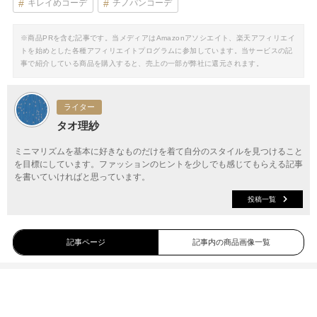
キレイめコーデ
チノパンコーデ
※商品PRを含む記事です。当メディアはAmazonアソシエイト、楽天アフィリエイ
トを始めとした各種アフィリエイトプログラムに参加しています。当サービスの記
事で紹介している商品を購入すると、売上の一部が弊社に還元されます。
ライター
タオ理紗
ミニマリズムを基本に好きなものだけを着て自分のスタイルを見つけること
を目標にしています。ファッションのヒントを少しでも感じてもらえる記事
を書いていければと思っています。
投稿一覧
記事ページ
記事内の商品画像一覧