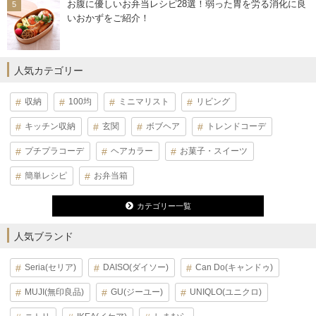
お腹に優しいお弁当レシピ28選！弱った胃を労る消化に良
いおかずをご紹介！
人気カテゴリー
収納
100均
ミニマリスト
リビング
キッチン収納
玄関
ボブヘア
トレンドコーデ
プチプラコーデ
ヘアカラー
お菓子・スイーツ
簡単レシピ
お弁当箱
カテゴリー一覧
人気ブランド
Seria(セリア)
DAISO(ダイソー)
Can Do(キャンドゥ)
MUJI(無印良品)
GU(ジーユー)
UNIQLO(ユニクロ)