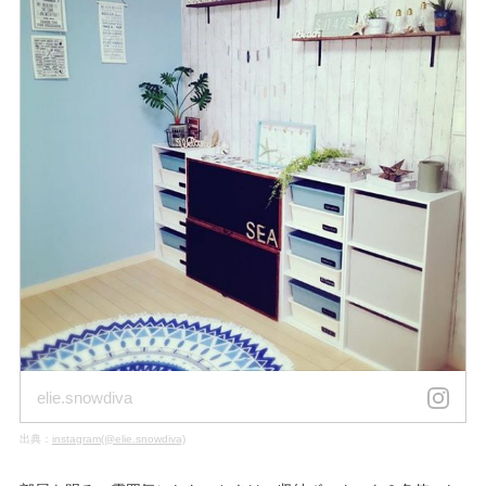
elie.snowdiva
出典：
instagram(@elie.snowdiva)