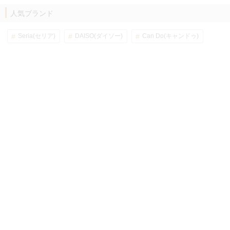
人気ブランド
Seria(セリア)
DAISO(ダイソー)
Can Do(キャンドゥ)
MUJI(無印良品)
GU(ジーユー)
UNIQLO(ユニクロ)
ニトリ
IKEA(イケア)
しまむら
3COINS(スリーコインズ)
カインズ
ブランド一覧
ページ上部に戻る
folkとは？
利用規約
プライバシーポリシー
特定商取引法
ロゴ/バナー
メルマガ配信設定