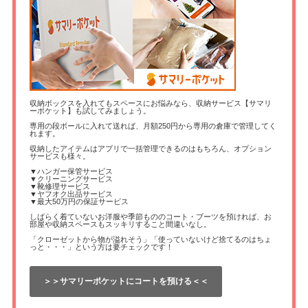
収納ボックスを入れてもスペースにお悩みなら、収納サービス【サマリ
ーポケット】も試してみましょう。
専用の段ボールに入れて送れば、月額250円から専用の倉庫で管理してく
れます。
収納したアイテムはアプリで一括管理できるのはもちろん、オプション
サービスも様々。
▼ハンガー保管サービス
▼クリーニングサービス
▼靴修理サービス
▼ヤフオク出品サービス
▼最大50万円の保証サービス
しばらく着ていないお洋服や季節もののコート・ブーツを預ければ、お
部屋や収納スペースもスッキリすること間違いなし。
「クローゼットから物が溢れそう」「使っていないけど捨てるのはちょ
っと・・・」という方は要チェックです！
＞＞サマリーポケットにコートを預ける＜＜