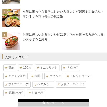
夕飯に困ったら参考にしたい人気レシピ50選！ネタ切れ・
マンネリを救う毎日の夜ご飯
お腹に優しいお弁当レシピ28選！弱った胃を労る消化に良
いおかずをご紹介！
人気カテゴリー
収納
100均
ミニマリスト
リビング
キッチン収納
玄関
ボブヘア
トレンドコーデ
プチプラコーデ
ヘアカラー
お菓子・スイーツ
簡単レシピ
お弁当箱
カテゴリー一覧