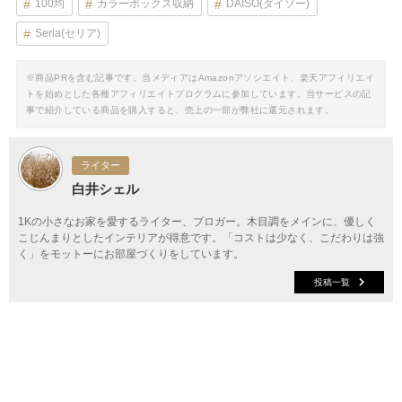
100均
カラーボックス収納
DAISO(ダイソー)
Seria(セリア)
※商品PRを含む記事です。当メディアはAmazonアソシエイト、楽天アフィリエイ
トを始めとした各種アフィリエイトプログラムに参加しています。当サービスの記
事で紹介している商品を購入すると、売上の一部が弊社に還元されます。
ライター
白井シェル
1Kの小さなお家を愛するライター、ブロガー。木目調をメインに、優しく
こじんまりとしたインテリアが得意です。「コストは少なく、こだわりは強
く」をモットーにお部屋づくりをしています。
投稿一覧