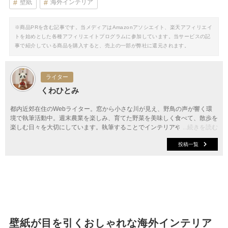
壁紙
海外インテリア
※商品PRを含む記事です。当メディアはAmazonアソシエイト、楽天アフィリエイ
トを始めとした各種アフィリエイトプログラムに参加しています。当サービスの記
事で紹介している商品を購入すると、売上の一部が弊社に還元されます。
ライター
くわひとみ
都内近郊在住のWebライター。窓から小さな川が見え、野鳥の声が響く環
境で執筆活動中。週末農業を楽しみ、育てた野菜を美味しく食べて、散歩を
楽しむ日々を大切にしています。執筆することでインテリアやファッショ
...続きを読む
ン、料理など、新しい情報やアイデアを知り、お伝えできることに幸せを感
投稿一覧
じています。
壁紙が目を引くおしゃれな海外インテリア