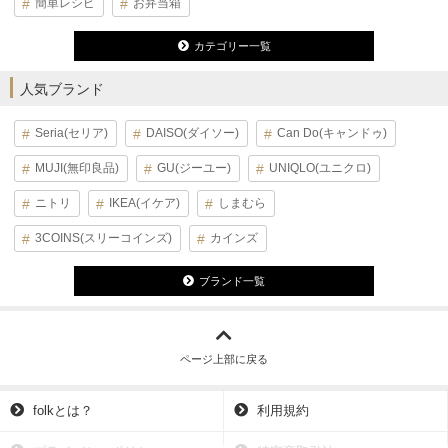
簡単レシピ
お弁当箱
カテゴリー一覧
人気ブランド
Seria(セリア)
DAISO(ダイソー)
Can Do(キャンドゥ)
MUJI(無印良品)
GU(ジーユー)
UNIQLO(ユニクロ)
ニトリ
IKEA(イケア)
しまむら
3COINS(スリーコインズ)
カインズ
ブランド一覧
ページ上部に戻る
folkとは？
利用規約