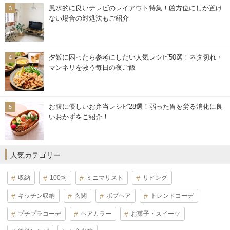
風水的に良いテレビのレイアウト特集！凶方位にしか置け
ない場合の対処法もご紹介
夕飯に困ったら参考にしたい人気レシピ50選！ネタ切れ・
マンネリを救う毎日の夜ご飯
お腹に優しいお弁当レシピ28選！弱った胃を労る消化に良
いおかずをご紹介！
人気カテゴリー
収納
100均
ミニマリスト
リビング
キッチン収納
玄関
ボブヘア
トレンドコーデ
プチプラコーデ
ヘアカラー
お菓子・スイーツ