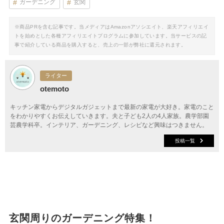
ガーデニング
玄関
※商品PRを含む記事です。当メディアはAmazonアソシエイト、楽天アフィリエイ
トを始めとした各種アフィリエイトプログラムに参加しています。当サービスの記
事で紹介している商品を購入すると、売上の一部が弊社に還元されます。
ライター
otemoto
キッチン家電からデジタルガジェットまで最新の家電が大好き。家電のこと
をわかりやすくお伝えしていきます。夫と子ども2人の4人家族。農学部園
芸農学科卒。インテリア、ガーデニング、レシピなど興味はつきません。
投稿一覧
玄関周りのガーデニング特集！