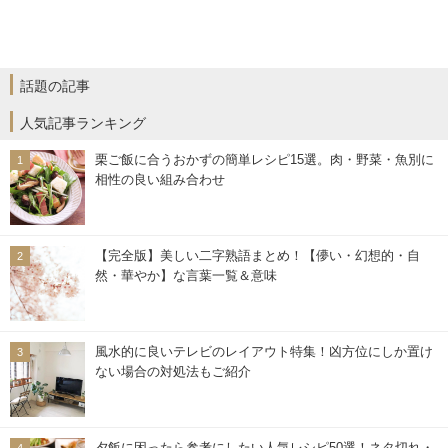
話題の記事
人気記事ランキング
栗ご飯に合うおかずの簡単レシピ15選。肉・野菜・魚別に
相性の良い組み合わせ
【完全版】美しい二字熟語まとめ！【儚い・幻想的・自
然・華やか】な言葉一覧＆意味
風水的に良いテレビのレイアウト特集！凶方位にしか置け
ない場合の対処法もご紹介
夕飯に困ったら参考にしたい人気レシピ50選！ネタ切れ・