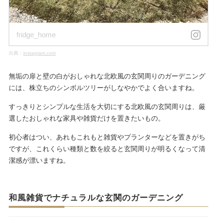
fridge_home
出典：
instagram.com
無垢の扉と壁の白がおしゃれな北欧風の玄関周りのガーデニング
には、株立ちのシンボルツリーがしなやかでよく合いますね。
すっきりとシンプルな生活を大切にする北欧風の玄関周りは、厳
選したおしゃれな家具や雑貨だけを置きたいもの。
初心者はつい、あれもこれもと雑貨やプランターなどを置きがち
ですが、これくらい種類と数を絞ると玄関周りが明るくなって清
潔感が漂いますね。
和風雑貨でナチュラルな玄関のガーデニング