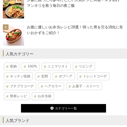
マンネリを救う毎日の夜ご飯
お腹に優しいお弁当レシピ28選！弱った胃を労る消化に良
いおかずをご紹介！
人気カテゴリー
収納
100均
ミニマリスト
リビング
キッチン収納
玄関
ボブヘア
トレンドコーデ
プチプラコーデ
ヘアカラー
お菓子・スイーツ
簡単レシピ
お弁当箱
カテゴリー一覧
人気ブランド