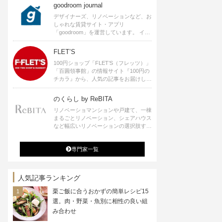
goodroom journal
デザイナーズ、リノベーションなど、お
しゃれな賃貸サイト・アプリ
「goodroom」を運営しています。 イン
テリアや、ひとり暮らし、ふたり暮らし
のアイディアなど、賃貸でも自分らしい
FLET’S
暮らしを楽しむためのヒントをお届けし
100円ショップ「FLET’S（フレッツ）」
ます。
「百圓領事館」の情報サイト『100円の
チカラ』から、人気の記事をお届けしま
す。
のくらし by ReBITA
リノベーショマンションや戸建て、一棟
まるごとリノベーション、シェアハウス
など幅広いリノベーションの選択肢すべ
てが揃うリビタ。ホテル・ワークラウン
ジ・シェアスペースなど、「住む」だけ
専門家一覧
ではなく「働く」「遊ぶ」「学ぶ」「旅
する」といった領域でも、暮らしや生き
方を楽しく豊かにする様々なプロジェク
トを手掛けています。
人気記事ランキング
栗ご飯に合うおかずの簡単レシピ15
選。肉・野菜・魚別に相性の良い組
み合わせ