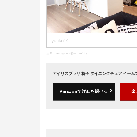
yuukn14
出典：
instagram(@yuukn14)
アイリスプラザ 椅子 ダイニングチェア イームズチ
Amazonで詳細を調べる
楽