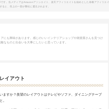
事です。当メディアはAmazonアソシエイト、楽天アフィリエイトを始めとした各種アフィリエ
すると、売上の一部が弊社に還元されます。
リアにも興味があります。感じのいいインテリアショップや雑貨屋さんを見つけ
素敵なものと出会いを大事にしたいと思っています。
レイアウト
いますか？羨望のレイアウトはテレビやソファ、ダイニングテーブ
と。