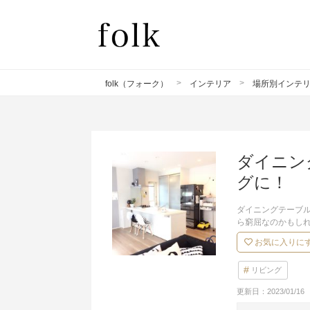
folk（フォーク）
インテリア
場所別インテ
ダイニン
グに！
ダイニングテーブ
ら窮屈なのかもし
お気に入りに
リビング
更新日：
2023/01/16