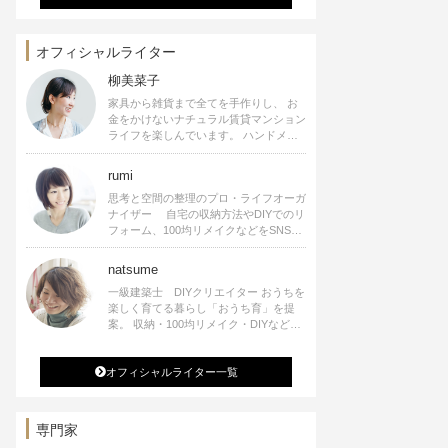
オフィシャルライター
柳美菜子
家具から雑貨まで全てを手作りし、 お
金をかけないナチュラル賃貸マンション
ライフを楽しんでいます。 ハンドメイ
ド雑貨やインテリアに関する著書も出
版、また様々なメディアでも執筆してい
rumi
ます。
思考と空間の整理のプロ・ライフオーガ
ナイザー 自宅の収納方法やDIYでのリ
フォーム、100均リメイクなどをSNSで
公開中。 収納やリメイク、インテリア
の記事の執筆、雑誌・WEBサイトへレ
natsume
シピ提供、店舗プロデュース 2016年９
一級建築士 DIYクリエイター おうちを
月に宝島社より【Rumiのおうち時間を
楽しく育てる暮らし「おうち育」を提
楽しむインテリア】を出版しました。
案。 収納・100均リメイク・DIYなどお
うちに関する楽しいアイディアをSNSで
発信中。 著書 なつめさんちの新しい
オフィシャルライター一覧
のになつかしいアンティークな部屋つく
り 雑誌掲載・TV出演・コラム執筆・
空間プロデュースなど
専門家