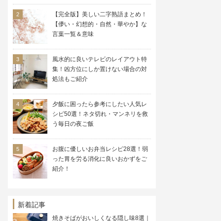
【完全版】美しい二字熟語まとめ！
【儚い・幻想的・自然・華やか】な
言葉一覧＆意味
風水的に良いテレビのレイアウト特
集！凶方位にしか置けない場合の対
処法もご紹介
夕飯に困ったら参考にしたい人気レ
シピ50選！ネタ切れ・マンネリを救
う毎日の夜ご飯
お腹に優しいお弁当レシピ28選！弱
った胃を労る消化に良いおかずをご
紹介！
新着記事
焼きそばがおいしくなる隠し味8選｜