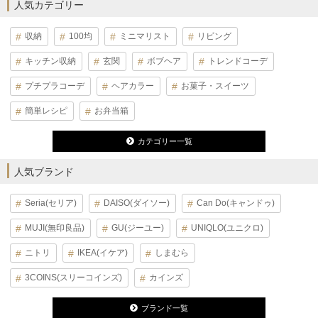
人気カテゴリー
収納
100均
ミニマリスト
リビング
キッチン収納
玄関
ボブヘア
トレンドコーデ
プチプラコーデ
ヘアカラー
お菓子・スイーツ
簡単レシピ
お弁当箱
カテゴリー一覧
人気ブランド
Seria(セリア)
DAISO(ダイソー)
Can Do(キャンドゥ)
MUJI(無印良品)
GU(ジーユー)
UNIQLO(ユニクロ)
ニトリ
IKEA(イケア)
しまむら
3COINS(スリーコインズ)
カインズ
ブランド一覧