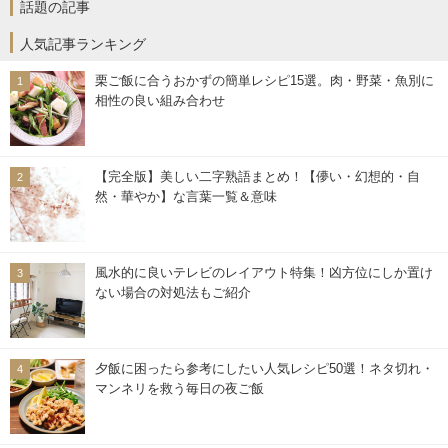
話題の記事
人気記事ランキング
栗ご飯に合うおかずの簡単レシピ15選。肉・野菜・魚別に
相性の良い組み合わせ
【完全版】美しい二字熟語まとめ！【儚い・幻想的・自
然・華やか】な言葉一覧＆意味
風水的に良いテレビのレイアウト特集！凶方位にしか置け
ない場合の対処法もご紹介
夕飯に困ったら参考にしたい人気レシピ50選！ネタ切れ・
マンネリを救う毎日の夜ご飯