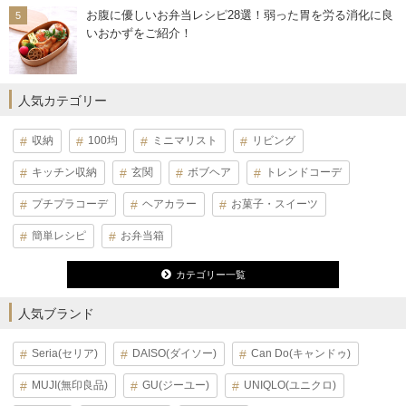
お腹に優しいお弁当レシピ28選！弱った胃を労る消化に良
いおかずをご紹介！
人気カテゴリー
収納
100均
ミニマリスト
リビング
キッチン収納
玄関
ボブヘア
トレンドコーデ
プチプラコーデ
ヘアカラー
お菓子・スイーツ
簡単レシピ
お弁当箱
カテゴリー一覧
人気ブランド
Seria(セリア)
DAISO(ダイソー)
Can Do(キャンドゥ)
MUJI(無印良品)
GU(ジーユー)
UNIQLO(ユニクロ)