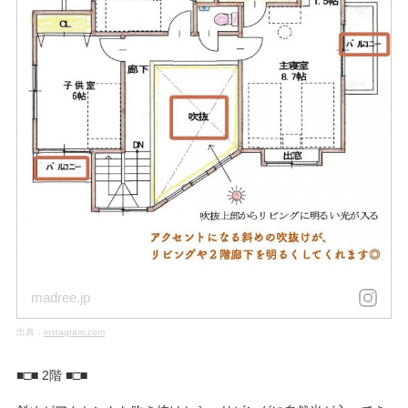
madree.jp
出典：
instagram.com
■□■ 2階 ■□■