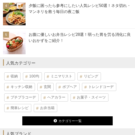
夕飯に困ったら参考にしたい人気レシピ50選！ネタ切れ・
マンネリを救う毎日の夜ご飯
お腹に優しいお弁当レシピ28選！弱った胃を労る消化に良
いおかずをご紹介！
人気カテゴリー
収納
100均
ミニマリスト
リビング
キッチン収納
玄関
ボブヘア
トレンドコーデ
プチプラコーデ
ヘアカラー
お菓子・スイーツ
簡単レシピ
お弁当箱
カテゴリー一覧
人気ブランド