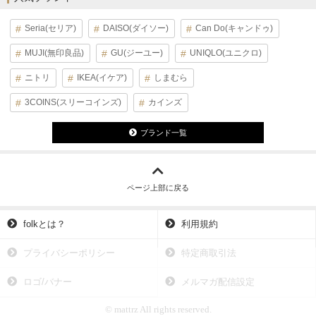
Seria(セリア)
DAISO(ダイソー)
Can Do(キャンドゥ)
MUJI(無印良品)
GU(ジーユー)
UNIQLO(ユニクロ)
ニトリ
IKEA(イケア)
しまむら
3COINS(スリーコインズ)
カインズ
ブランド一覧
ページ上部に戻る
folkとは？
利用規約
プライバシーポリシー
特定商取引法
ロゴ/バナー
メルマガ配信設定
© mattrz All rights reserved.