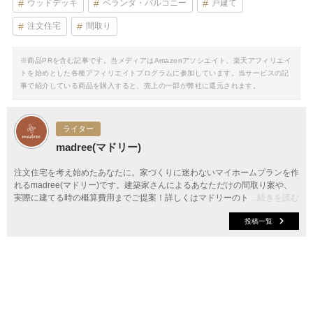
ウッドデッキ
ベランダ・バルコニー
戸建て
注文住宅
間取り
※商品PRを含む記事です。当メディアはAmazonアソシエイト、楽天アフィリエイ
トを始めとした各種アフィリエイトプログラムに参加しています。当サービスの記
事で紹介している商品を購入すると、売上の一部が弊社に還元されます。
ライター
madree(マドリー)
注文住宅を考え始めたあなたに。家づくりに迷わないマイホームプランを作
れるmadree(マドリー)です。建築家さんによるあなただけの間取り案や、
実際に建てる時の概算費用までご提案！詳しくはマドリーのトップページか
...続きを読む
ら。
投稿一覧