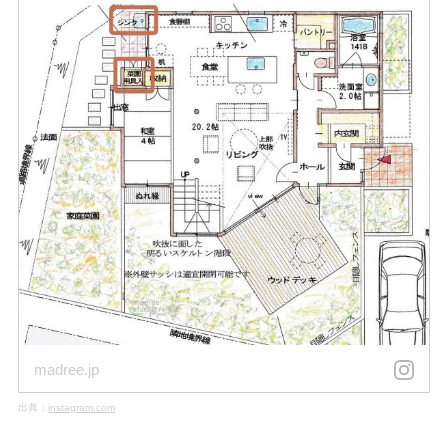
madree.jp
出典：
instagram.com