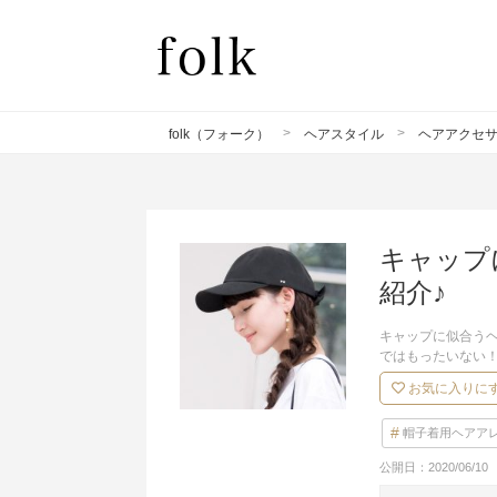
folk（フォーク）
ヘアスタイル
ヘアアクセ
キャップ
紹介♪
キャップに似合う
ではもったいない
お気に入りに
帽子着用ヘアア
公開日：
2020/06/10