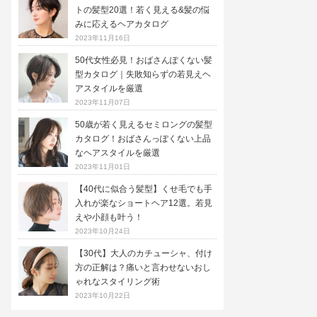
トの髪型20選！若く見える&髪の悩
みに応えるヘアカタログ
2023年11月16日
50代女性必見！おばさんぽくない髪
型カタログ｜失敗知らずの若見えヘ
アスタイルを厳選
2023年11月07日
50歳が若く見えるセミロングの髪型
カタログ！おばさんっぽくない上品
なヘアスタイルを厳選
2023年11月01日
【40代に似合う髪型】くせ毛でも手
入れが楽なショートヘア12選。若見
えや小顔も叶う！
2023年10月24日
【30代】大人のカチューシャ、付け
方の正解は？痛いと言わせないおし
ゃれなスタイリング術
2023年10月22日