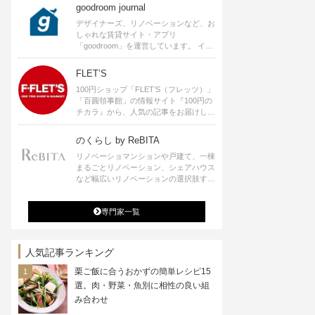
goodroom journal
デザイナーズ、リノベーションなど、お
しゃれな賃貸サイト・アプリ
「goodroom」を運営しています。 イン
テリアや、ひとり暮らし、ふたり暮らし
のアイディアなど、賃貸でも自分らしい
FLET’S
暮らしを楽しむためのヒントをお届けし
100円ショップ「FLET’S（フレッツ）」
ます。
「百圓領事館」の情報サイト『100円の
チカラ』から、人気の記事をお届けしま
す。
のくらし by ReBITA
リノベーショマンションや戸建て、一棟
まるごとリノベーション、シェアハウス
など幅広いリノベーションの選択肢すべ
てが揃うリビタ。ホテル・ワークラウン
ジ・シェアスペースなど、「住む」だけ
専門家一覧
ではなく「働く」「遊ぶ」「学ぶ」「旅
する」といった領域でも、暮らしや生き
方を楽しく豊かにする様々なプロジェク
トを手掛けています。
人気記事ランキング
栗ご飯に合うおかずの簡単レシピ15
選。肉・野菜・魚別に相性の良い組
み合わせ