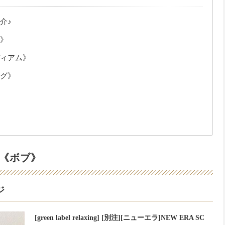
介♪
》
ィアム》
グ》
《ボブ》
ジ
[green label relaxing] [別注][ニューエラ]NEW ERA SC