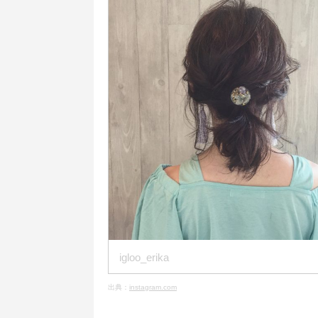
igloo_erika
出典：
instagram.com