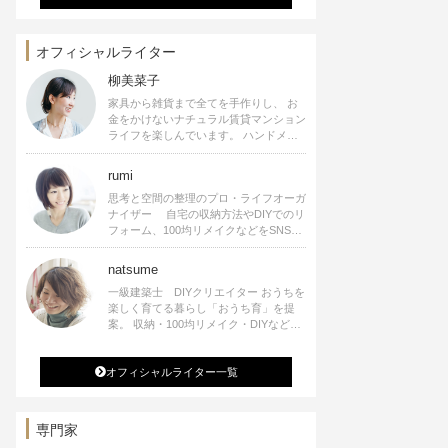
オフィシャルライター
柳美菜子
家具から雑貨まで全てを手作りし、 お
金をかけないナチュラル賃貸マンション
ライフを楽しんでいます。 ハンドメイ
ド雑貨やインテリアに関する著書も出
版、また様々なメディアでも執筆してい
rumi
ます。
思考と空間の整理のプロ・ライフオーガ
ナイザー 自宅の収納方法やDIYでのリ
フォーム、100均リメイクなどをSNSで
公開中。 収納やリメイク、インテリア
の記事の執筆、雑誌・WEBサイトへレ
natsume
シピ提供、店舗プロデュース 2016年９
一級建築士 DIYクリエイター おうちを
月に宝島社より【Rumiのおうち時間を
楽しく育てる暮らし「おうち育」を提
楽しむインテリア】を出版しました。
案。 収納・100均リメイク・DIYなどお
うちに関する楽しいアイディアをSNSで
発信中。 著書 なつめさんちの新しい
オフィシャルライター一覧
のになつかしいアンティークな部屋つく
り 雑誌掲載・TV出演・コラム執筆・
空間プロデュースなど
専門家