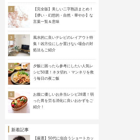
【完全版】美しい二字熟語まとめ！
【儚い・幻想的・自然・華やか】な
言葉一覧＆意味
風水的に良いテレビのレイアウト特
集！凶方位にしか置けない場合の対
処法もご紹介
夕飯に困ったら参考にしたい人気レ
シピ50選！ネタ切れ・マンネリを救
う毎日の夜ご飯
お腹に優しいお弁当レシピ28選！弱
った胃を労る消化に良いおかずをご
紹介！
新着記事
【厳選】50代に似合うショートカッ