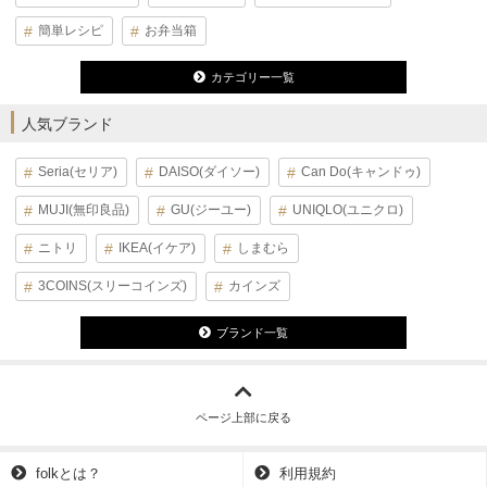
簡単レシピ
お弁当箱
カテゴリー一覧
人気ブランド
Seria(セリア)
DAISO(ダイソー)
Can Do(キャンドゥ)
MUJI(無印良品)
GU(ジーユー)
UNIQLO(ユニクロ)
ニトリ
IKEA(イケア)
しまむら
3COINS(スリーコインズ)
カインズ
ブランド一覧
ページ上部に戻る
folkとは？
利用規約