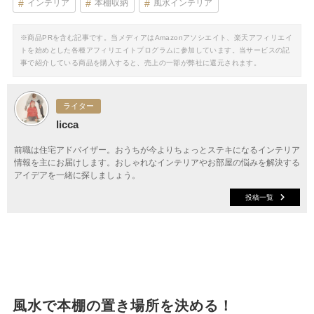
インテリア
本棚収納
風水インテリア
※商品PRを含む記事です。当メディアはAmazonアソシエイト、楽天アフィリエイ
トを始めとした各種アフィリエイトプログラムに参加しています。当サービスの記
事で紹介している商品を購入すると、売上の一部が弊社に還元されます。
ライター
licca
前職は住宅アドバイザー。おうちが今よりちょっとステキになるインテリア
情報を主にお届けします。おしゃれなインテリアやお部屋の悩みを解決する
アイデアを一緒に探しましょう。
投稿一覧
風水で本棚の置き場所を決める！