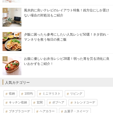
風水的に良いテレビのレイアウト特集！凶方位にしか置け
ない場合の対処法もご紹介
夕飯に困ったら参考にしたい人気レシピ50選！ネタ切れ・
マンネリを救う毎日の夜ご飯
お腹に優しいお弁当レシピ28選！弱った胃を労る消化に良
いおかずをご紹介！
人気カテゴリー
収納
100均
ミニマリスト
リビング
キッチン収納
玄関
ボブヘア
トレンドコーデ
プチプラコーデ
ヘアカラー
お菓子・スイーツ