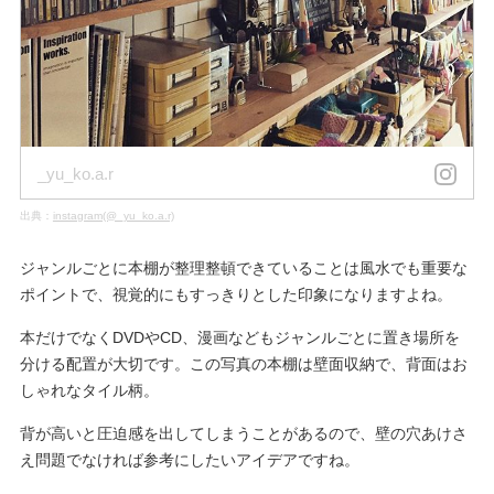
_yu_ko.a.r
出典：
instagram(@_yu_ko.a.r)
ジャンルごとに本棚が整理整頓できていることは風水でも重要な
ポイントで、視覚的にもすっきりとした印象になりますよね。
本だけでなくDVDやCD、漫画などもジャンルごとに置き場所を
分ける配置が大切です。この写真の本棚は壁面収納で、背面はお
しゃれなタイル柄。
背が高いと圧迫感を出してしまうことがあるので、壁の穴あけさ
え問題でなければ参考にしたいアイデアですね。