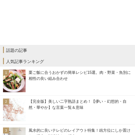
話題の記事
人気記事ランキング
栗ご飯に合うおかずの簡単レシピ15選。肉・野菜・魚別に
相性の良い組み合わせ
【完全版】美しい二字熟語まとめ！【儚い・幻想的・自
然・華やか】な言葉一覧＆意味
風水的に良いテレビのレイアウト特集！凶方位にしか置け