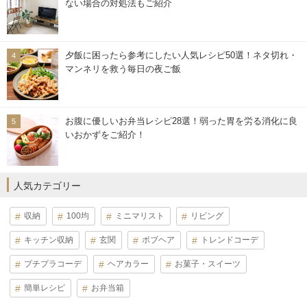
ない場合の対処法もご紹介
夕飯に困ったら参考にしたい人気レシピ50選！ネタ切れ・
マンネリを救う毎日の夜ご飯
お腹に優しいお弁当レシピ28選！弱った胃を労る消化に良
いおかずをご紹介！
人気カテゴリー
収納
100均
ミニマリスト
リビング
キッチン収納
玄関
ボブヘア
トレンドコーデ
プチプラコーデ
ヘアカラー
お菓子・スイーツ
簡単レシピ
お弁当箱