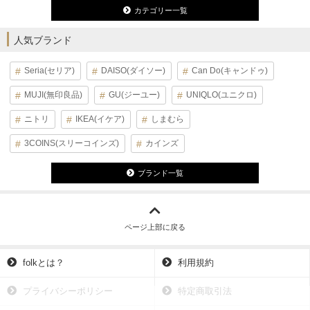
カテゴリー一覧
人気ブランド
Seria(セリア)
DAISO(ダイソー)
Can Do(キャンドゥ)
MUJI(無印良品)
GU(ジーユー)
UNIQLO(ユニクロ)
ニトリ
IKEA(イケア)
しまむら
3COINS(スリーコインズ)
カインズ
ブランド一覧
ページ上部に戻る
folkとは？
利用規約
プライバシーポリシー
特定商取引法