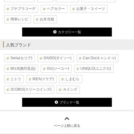
プチプラコーデ
ヘアカラー
お菓子・スイーツ
簡単レシピ
お弁当箱
カテゴリー一覧
人気ブランド
Seria(セリア)
DAISO(ダイソー)
Can Do(キャンドゥ)
MUJI(無印良品)
GU(ジーユー)
UNIQLO(ユニクロ)
ニトリ
IKEA(イケア)
しまむら
3COINS(スリーコインズ)
カインズ
ブランド一覧
ページ上部に戻る