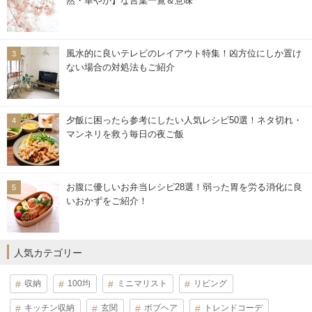
然・華やか】な言葉一覧＆意味
風水的に良いテレビのレイアウト特集！凶方位にしか置け
ない場合の対処法もご紹介
夕飯に困ったら参考にしたい人気レシピ50選！ネタ切れ・
マンネリを救う毎日の夜ご飯
お腹に優しいお弁当レシピ28選！弱った胃を労る消化に良
いおかずをご紹介！
人気カテゴリー
収納
100均
ミニマリスト
リビング
キッチン収納
玄関
ボブヘア
トレンドコーデ