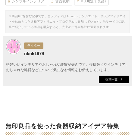
シンプルインテリア
食器収納
MUJI(無印良品)
※商品PRを含む記事です。当メディアはAmazonアソシエイト、楽天アフィリエイ
トを始めとした各種アフィリエイトプログラムに参加しています。当サービスの記
事で紹介している商品を購入すると、売上の一部が弊社に還元されます。
ライター
nknk1979
格好いいインテリアやおしゃれな雑貨が好きです。模様替えやインテリア、
おしゃれな雑貨などについて気になる情報をお伝えしています。
投稿一覧
無印良品を使った食器収納アイデア特集