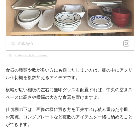
ito_mikayo
出典：
instagram(@ito_mikayo)
食器の種類や数が多い方にも適したしまい方は、棚の中にアクリ
ル仕切棚を複数加えるアイデアです。
横幅が広い棚板の左右に無印グッズを配置すれば、中央の空きス
ペースに高さや横幅の大きな食器を置けますよ。
仕切棚の下は、画像の様に置き方を工夫すれば積み重ねた小皿、
お茶碗、ロングプレートなど複数のアイテムを一緒に納めること
ができます。