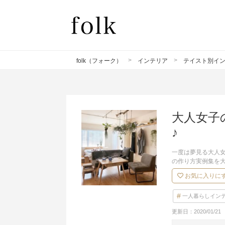
folk（フォーク）
インテリア
テイスト別イ
大人女子
♪
一度は夢見る大人
の作り方実例集を
お気に入りに
一人暮らしイン
更新日：
2020/01/21