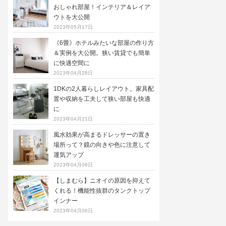
おしゃれ部屋！インテリア＆レイア
ウトを大公開
2023年05月17日
《6畳》ホテルみたいな部屋の作り方
＆実例を大公開。狭い賃貸でも簡単
に快適空間に
2023年04月28日
1DKの2人暮らしレイアウト。家具配
置や収納を工夫して狭い部屋も快適
に
2023年04月21日
風水効果が高まるドレッサーの置き
場所って？鏡の向きや色に注意して
運気アップ
2023年04月08日
【しまむら】ニオイの原因を抑えて
くれる！機能性抜群のタンクトップ
インナー
2023年04月06日