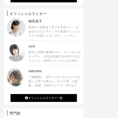
オフィシャルライター
柳美菜子
家具から雑貨まで全てを手作りし、 お
金をかけないナチュラル賃貸マンション
ライフを楽しんでいます。 ハンドメイ
ド雑貨やインテリアに関する著書も出
版、また様々なメディアでも執筆してい
rumi
ます。
思考と空間の整理のプロ・ライフオーガ
ナイザー 自宅の収納方法やDIYでのリ
フォーム、100均リメイクなどをSNSで
公開中。 収納やリメイク、インテリア
の記事の執筆、雑誌・WEBサイトへレ
natsume
シピ提供、店舗プロデュース 2016年９
一級建築士 DIYクリエイター おうちを
月に宝島社より【Rumiのおうち時間を
楽しく育てる暮らし「おうち育」を提
楽しむインテリア】を出版しました。
案。 収納・100均リメイク・DIYなどお
うちに関する楽しいアイディアをSNSで
発信中。 著書 なつめさんちの新しい
オフィシャルライター一覧
のになつかしいアンティークな部屋つく
り 雑誌掲載・TV出演・コラム執筆・
空間プロデュースなど
専門家