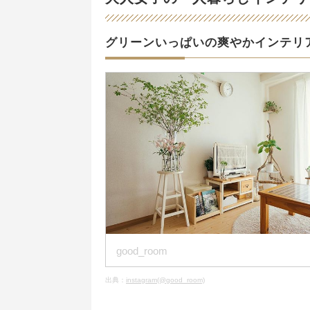
グリーンいっぱいの爽やかインテリ
good_room
出典：
instagram(@good_room)