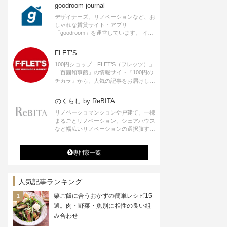
goodroom journal
デザイナーズ、リノベーションなど、お
しゃれな賃貸サイト・アプリ
「goodroom」を運営しています。 イン
テリアや、ひとり暮らし、ふたり暮らし
のアイディアなど、賃貸でも自分らしい
FLET’S
暮らしを楽しむためのヒントをお届けし
100円ショップ「FLET’S（フレッツ）」
ます。
「百圓領事館」の情報サイト『100円の
チカラ』から、人気の記事をお届けしま
す。
のくらし by ReBITA
リノベーショマンションや戸建て、一棟
まるごとリノベーション、シェアハウス
など幅広いリノベーションの選択肢すべ
てが揃うリビタ。ホテル・ワークラウン
ジ・シェアスペースなど、「住む」だけ
専門家一覧
ではなく「働く」「遊ぶ」「学ぶ」「旅
する」といった領域でも、暮らしや生き
方を楽しく豊かにする様々なプロジェク
トを手掛けています。
人気記事ランキング
栗ご飯に合うおかずの簡単レシピ15
選。肉・野菜・魚別に相性の良い組
み合わせ