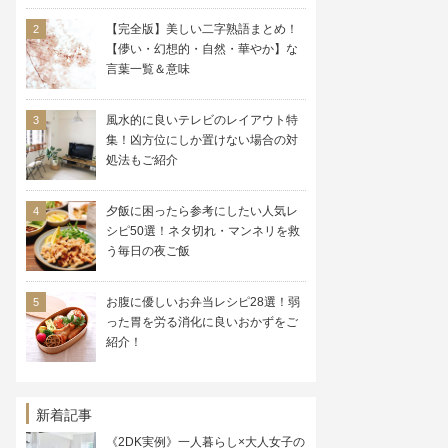
【完全版】美しい二字熟語まとめ！
【儚い・幻想的・自然・華やか】な
言葉一覧＆意味
風水的に良いテレビのレイアウト特
集！凶方位にしか置けない場合の対
処法もご紹介
夕飯に困ったら参考にしたい人気レ
シピ50選！ネタ切れ・マンネリを救
う毎日の夜ご飯
お腹に優しいお弁当レシピ28選！弱
った胃を労る消化に良いおかずをご
紹介！
新着記事
《2DK実例》一人暮らし×大人女子の