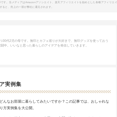
事です。当メディアはAmazonアソシエイト、楽天アフィリエイトを始めとした各種アフィリエ
すると、売上の一部が弊社に還元されます。
つ30代2児の母です。無印とカフェ巡りが大好きで、無印グッズを使っておう
奮闘中。いいなと思った暮らしのアイデアを発信していきます。
ア実例集
どんなお部屋に暮らしてみたいですか？この記事では、おしゃれな
り方実例集を大公開。