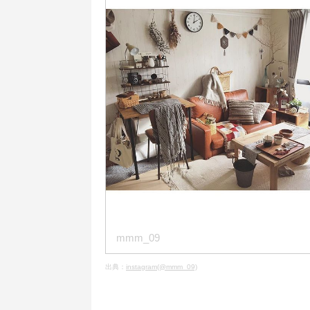
mmm_09
出典：
instagram(@mmm_09)