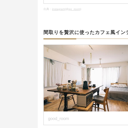
出典：
instagram(@go_room)
間取りを贅沢に使ったカフェ風イン
good_room