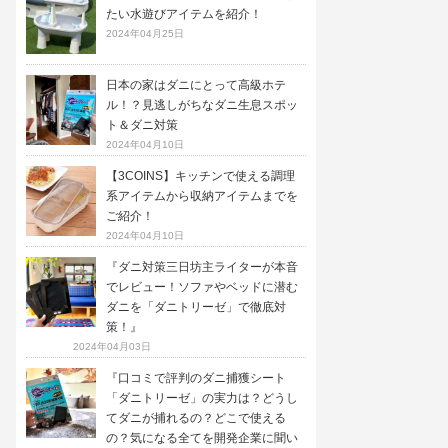
たい水遊びアイテムを紹介！
2024年04月25日
日本の家はダニにとって高級ホテ
ル！？見逃しがちなダニ生息スポッ
ト＆ダニ対策
2024年04月10日
【3COINS】キッチンで使える調理
系アイテムから収納アイテムまでを
ご紹介！
2024年04月10日
『ダニ対策三日坊主ライターが本音
でレビュー！ソファやベッドに潜む
ダニを「ダニトリーゼ」で徹底対
策！』
2024年04月03日
『口コミで評判のダニ捕獲シート
「ダニトリーゼ」の実力は？どうし
てダニが捕れるの？どこで使える
の？気になる全てを開発企業に聞い