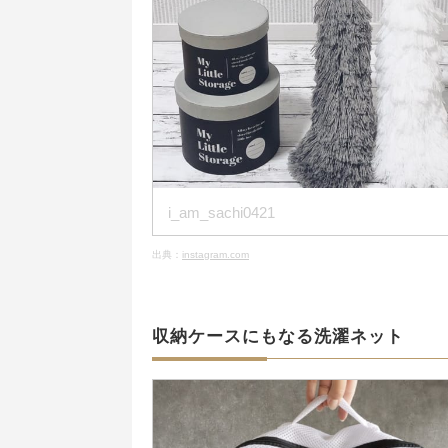
i_am_sachi0421
出典：
instagram.com
収納ケースにもなる洗濯ネット