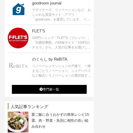
goodroom journal
デザイナーズ、リノベーションなど、お
しゃれな賃貸サイト・アプリ
「goodroom」を運営しています。 イン
テリアや、ひとり暮らし、ふたり暮らし
のアイディアなど、賃貸でも自分らしい
FLET’S
暮らしを楽しむためのヒントをお届けし
100円ショップ「FLET’S（フレッツ）」
ます。
「百圓領事館」の情報サイト『100円の
チカラ』から、人気の記事をお届けしま
す。
のくらし by ReBITA
リノベーショマンションや戸建て、一棟
まるごとリノベーション、シェアハウス
など幅広いリノベーションの選択肢すべ
てが揃うリビタ。ホテル・ワークラウン
ジ・シェアスペースなど、「住む」だけ
専門家一覧
ではなく「働く」「遊ぶ」「学ぶ」「旅
する」といった領域でも、暮らしや生き
方を楽しく豊かにする様々なプロジェク
トを手掛けています。
人気記事ランキング
栗ご飯に合うおかずの簡単レシピ15
選。肉・野菜・魚別に相性の良い組
み合わせ