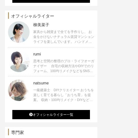
オフィシャルライター
柳美菜子
家具から雑貨まで全てを手作りし、 お
金をかけないナチュラル賃貸マンション
ライフを楽しんでいます。 ハンドメイ
ド雑貨やインテリアに関する著書も出
版、また様々なメディアでも執筆してい
rumi
ます。
思考と空間の整理のプロ・ライフオーガ
ナイザー 自宅の収納方法やDIYでのリ
フォーム、100均リメイクなどをSNSで
公開中。 収納やリメイク、インテリア
の記事の執筆、雑誌・WEBサイトへレ
natsume
シピ提供、店舗プロデュース 2016年９
一級建築士 DIYクリエイター おうちを
月に宝島社より【Rumiのおうち時間を
楽しく育てる暮らし「おうち育」を提
楽しむインテリア】を出版しました。
案。 収納・100均リメイク・DIYなどお
うちに関する楽しいアイディアをSNSで
発信中。 著書 なつめさんちの新しい
オフィシャルライター一覧
のになつかしいアンティークな部屋つく
り 雑誌掲載・TV出演・コラム執筆・
空間プロデュースなど
専門家