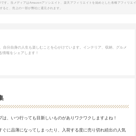
事です。当メディアはAmazonアソシエイト、楽天アフィリエイトを始めとした各種アフィリエ
すると、売上の一部が弊社に還元されます。
が、自分自身の人生も楽しむことを心がけています。インテリア、収納、グルメ
する情報をシェアします！
集
ップは、いつ行っても目新しいものがありワクワクしますよね！
とすぐに品薄になってしまったり、入荷する度に売り切れ続出の人気