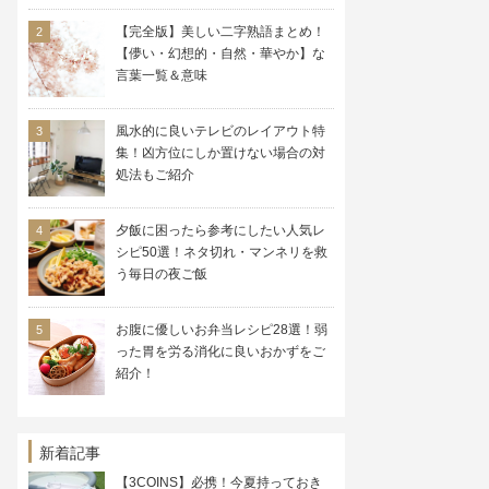
【完全版】美しい二字熟語まとめ！
【儚い・幻想的・自然・華やか】な
言葉一覧＆意味
風水的に良いテレビのレイアウト特
集！凶方位にしか置けない場合の対
処法もご紹介
夕飯に困ったら参考にしたい人気レ
シピ50選！ネタ切れ・マンネリを救
う毎日の夜ご飯
お腹に優しいお弁当レシピ28選！弱
った胃を労る消化に良いおかずをご
紹介！
新着記事
【3COINS】必携！今夏持っておき