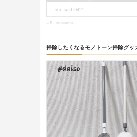
i_am_sachi0421
出典：
instagram.com
掃除したくなるモノトーン掃除グッ