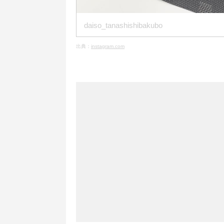
daiso_tanashishibakubo
出典：
instagram.com