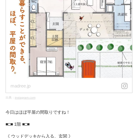
madree.jp
出典：
instagram.com
今日はほぼ平屋の間取りですね！
■□■ 1階 ■□■
《 ウッドデッキから入る、玄関 》