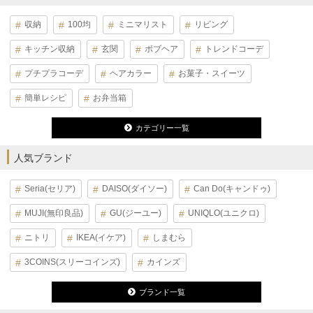
収納
100均
ミニマリスト
リビング
キッチン収納
玄関
ボブヘア
トレンドコーデ
プチプラコーデ
ヘアカラー
お菓子・スイーツ
簡単レシピ
お弁当箱
カテゴリー一覧
人気ブランド
Seria(セリア)
DAISO(ダイソー)
Can Do(キャンドゥ)
MUJI(無印良品)
GU(ジーユー)
UNIQLO(ユニクロ)
ニトリ
IKEA(イケア)
しまむら
3COINS(スリーコインズ)
カインズ
ブランド一覧