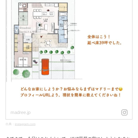
madree.jp
出典：
instagram.com