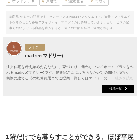
ウッドデッキ
戸建て
注文住宅
間取り
※商品PRを含む記事です。当メディアはAmazonアソシエイト、楽天アフィリエイ
トを始めとした各種アフィリエイトプログラムに参加しています。当サービスの記
事で紹介している商品を購入すると、売上の一部が弊社に還元されます。
ライター
madree(マドリー)
注文住宅を考え始めたあなたに。家づくりに迷わないマイホームプランを作
れるmadree(マドリー)です。建築家さんによるあなただけの間取り案や、
実際に建てる時の概算費用までご提案！詳しくはマドリーのトップページか
...続きを読む
ら。
投稿一覧
1階だけでも暮らすことができる、ほぼ平屋