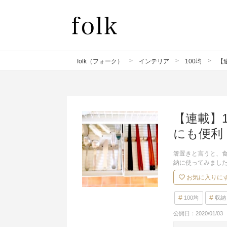
folk（フォーク）
インテリア
100均
【
【連載】
にも便利
箸置きと言うと、
納に使ってみまし
お気に入りに
100均
収納
公開日：
2020/01/03