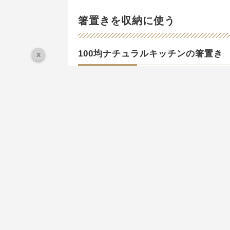
箸置きを収納に使う
100均ナチュラルキッチンの箸置き
x
出典：
https://folk-media.com/