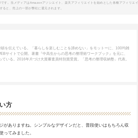
事です。当メディアはAmazonアソシエイト、楽天アフィリエイトを始めとした各種アフィリエ
すると、売上の一部が弊社に還元されます。
頓を伝えている。「暮らしを楽しむことを諦めない」をモットーに、100均雑
WEBサイトで公開。著書『中高生からの思考の整理術ワークブック』を元に、
行っている。2016年片づけ大賞審査員特別賞受賞。「思考の整理収納塾」代表。
い方
ジがありますね。シンプルなデザインだと、普段使いはもちろん収
使ってみました。