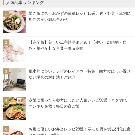
人気記事ランキング
栗ご飯に合うおかずの簡単レシピ15選。肉・野菜・魚別に
相性の良い組み合わせ
【完全版】美しい二字熟語まとめ！【儚い・幻想的・自
然・華やか】な言葉一覧＆意味
風水的に良いテレビのレイアウト特集！凶方位にしか置け
ない場合の対処法もご紹介
夕飯に困ったら参考にしたい人気レシピ50選！ネタ切れ・
マンネリを救う毎日の夜ご飯
お腹に優しいお弁当レシピ28選！弱った胃を労る消化に良