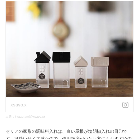
xsayo.x
出典：
instagram(@xsayo.x)
セリアの家形の調味料入れは、白い屋根が塩胡椒入れの目印で
す。可愛いサイズ感なので、使用頻度が少ない方にもおすすめの