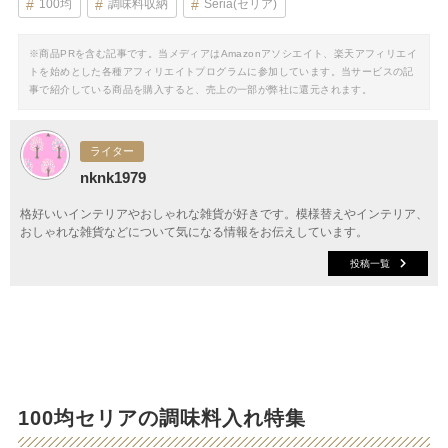
100均
調味料収納
Seria(セリア)
※商品PRを含む記事です。当メディアはAmazonアソシエイト、楽天アフィリエイ
トを始めとした各種アフィリエイトプログラムに参加しています。当サービスの記
事で紹介している商品を購入すると、売上の一部が弊社に還元されます。
ライター
nknk1979
格好いいインテリアやおしゃれな雑貨が好きです。模様替えやインテリア、
おしゃれな雑貨などについて気になる情報をお伝えしています。
投稿一覧
100均セリアの調味料入れ特集