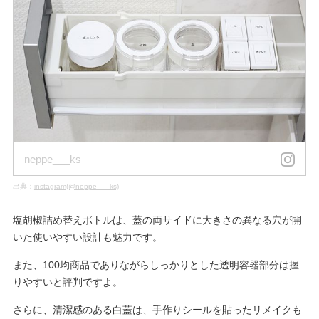
neppe___ks
出典：
instagram(@neppe___ks)
塩胡椒詰め替えボトルは、蓋の両サイドに大きさの異なる穴が開
いた使いやすい設計も魅力です。
また、100均商品でありながらしっかりとした透明容器部分は握
りやすいと評判ですよ。
さらに、清潔感のある白蓋は、手作りシールを貼ったリメイクも