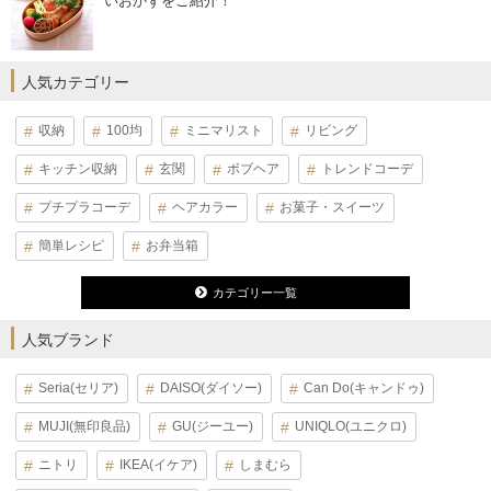
いおかずをご紹介！
人気カテゴリー
収納
100均
ミニマリスト
リビング
キッチン収納
玄関
ボブヘア
トレンドコーデ
プチプラコーデ
ヘアカラー
お菓子・スイーツ
簡単レシピ
お弁当箱
カテゴリー一覧
人気ブランド
Seria(セリア)
DAISO(ダイソー)
Can Do(キャンドゥ)
MUJI(無印良品)
GU(ジーユー)
UNIQLO(ユニクロ)
ニトリ
IKEA(イケア)
しまむら