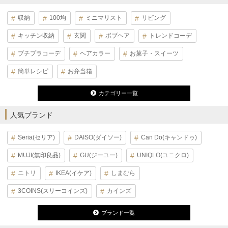
収納
100均
ミニマリスト
リビング
キッチン収納
玄関
ボブヘア
トレンドコーデ
プチプラコーデ
ヘアカラー
お菓子・スイーツ
簡単レシピ
お弁当箱
カテゴリー一覧
人気ブランド
Seria(セリア)
DAISO(ダイソー)
Can Do(キャンドゥ)
MUJI(無印良品)
GU(ジーユー)
UNIQLO(ユニクロ)
ニトリ
IKEA(イケア)
しまむら
3COINS(スリーコインズ)
カインズ
ブランド一覧