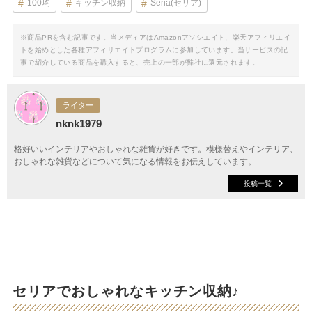
100均
キッチン収納
Seria(セリア)
※商品PRを含む記事です。当メディアはAmazonアソシエイト、楽天アフィリエイ
トを始めとした各種アフィリエイトプログラムに参加しています。当サービスの記
事で紹介している商品を購入すると、売上の一部が弊社に還元されます。
ライター
nknk1979
格好いいインテリアやおしゃれな雑貨が好きです。模様替えやインテリア、
おしゃれな雑貨などについて気になる情報をお伝えしています。
投稿一覧
セリアでおしゃれなキッチン収納♪