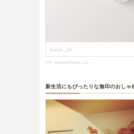
kozue._.pic
出典：
instagram(@kozue._.pic)
新生活にもぴったりな無印のおしゃ