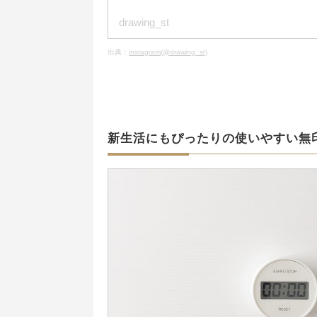
drawing_st
出典：
instagram(@drawing_st)
新生活にもぴったりの使いやすい無