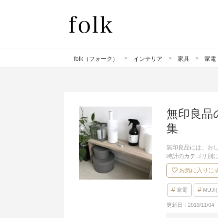
folk（フォーク）
インテリア
家具
家電
無印良品
集
無印良品には、お
時計のカテゴリ別
お気に入りに
家電
MUJ
更新日：
2019/11/04