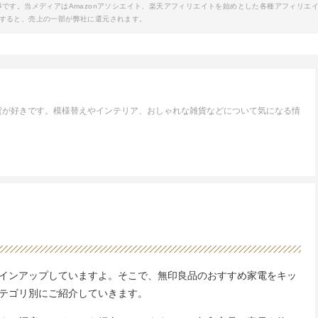
事です。当メディアはAmazonアソシエイト、楽天アフィリエイトを始めとした各種アフィリエ
すると、売上の一部が弊社に還元されます。
貨が好きです。模様替えやインテリア、おしゃれな雑貨などについて気になる情
インアップしていますよ。そこで、無印良品のおすすめ家電をキッ
テゴリ別にご紹介していきます。