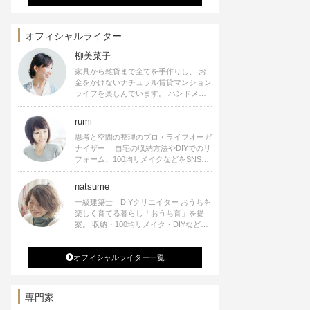
オフィシャルライター
柳美菜子
家具から雑貨まで全てを手作りし、 お
金をかけないナチュラル賃貸マンション
ライフを楽しんでいます。 ハンドメイ
ド雑貨やインテリアに関する著書も出
版、また様々なメディアでも執筆してい
rumi
ます。
思考と空間の整理のプロ・ライフオーガ
ナイザー 自宅の収納方法やDIYでのリ
フォーム、100均リメイクなどをSNSで
公開中。 収納やリメイク、インテリア
の記事の執筆、雑誌・WEBサイトへレ
natsume
シピ提供、店舗プロデュース 2016年９
一級建築士 DIYクリエイター おうちを
月に宝島社より【Rumiのおうち時間を
楽しく育てる暮らし「おうち育」を提
楽しむインテリア】を出版しました。
案。 収納・100均リメイク・DIYなどお
うちに関する楽しいアイディアをSNSで
発信中。 著書 なつめさんちの新しい
オフィシャルライター一覧
のになつかしいアンティークな部屋つく
り 雑誌掲載・TV出演・コラム執筆・
空間プロデュースなど
専門家