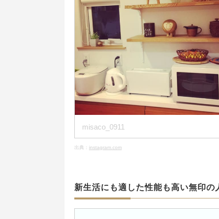
misaco_0911
出典：
instagram.com
新生活にも適した性能も高い無印の