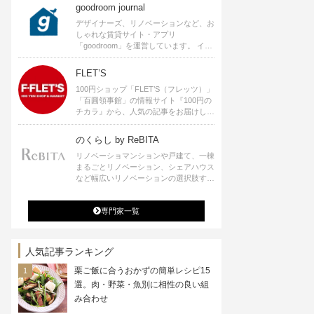
goodroom journal
デザイナーズ、リノベーションなど、お
しゃれな賃貸サイト・アプリ
「goodroom」を運営しています。 イン
テリアや、ひとり暮らし、ふたり暮らし
のアイディアなど、賃貸でも自分らしい
FLET’S
暮らしを楽しむためのヒントをお届けし
100円ショップ「FLET’S（フレッツ）」
ます。
「百圓領事館」の情報サイト『100円の
チカラ』から、人気の記事をお届けしま
す。
のくらし by ReBITA
リノベーショマンションや戸建て、一棟
まるごとリノベーション、シェアハウス
など幅広いリノベーションの選択肢すべ
てが揃うリビタ。ホテル・ワークラウン
ジ・シェアスペースなど、「住む」だけ
専門家一覧
ではなく「働く」「遊ぶ」「学ぶ」「旅
する」といった領域でも、暮らしや生き
方を楽しく豊かにする様々なプロジェク
トを手掛けています。
人気記事ランキング
栗ご飯に合うおかずの簡単レシピ15
選。肉・野菜・魚別に相性の良い組
み合わせ