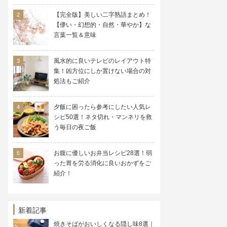
【完全版】美しい二字熟語まとめ！
【儚い・幻想的・自然・華やか】な
言葉一覧＆意味
風水的に良いテレビのレイアウト特
集！凶方位にしか置けない場合の対
処法もご紹介
夕飯に困ったら参考にしたい人気レ
シピ50選！ネタ切れ・マンネリを救
う毎日の夜ご飯
お腹に優しいお弁当レシピ28選！弱
った胃を労る消化に良いおかずをご
紹介！
新着記事
焼きそばがおいしくなる隠し味8選｜