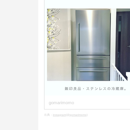
gomarimomo
出典：
instagram(@gomarimomo)