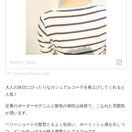
flowers_kado
出典：
instagram(@flowers_kado)
大人の休日にぴったりなカジュアルコーデを格上げしてくれると
人気！
定番のボーダーやデニムと髪色の相性は抜群で、こなれた雰囲気
が漂います。
ベリーショートの髪型ともよく似合い、ボーイッシュ感を出しつ
つ、どこか女っぽさが残る優秀なヘアカラーです。