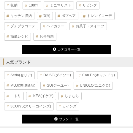
収納
100均
ミニマリスト
リビング
キッチン収納
玄関
ボブヘア
トレンドコーデ
プチプラコーデ
ヘアカラー
お菓子・スイーツ
簡単レシピ
お弁当箱
カテゴリー一覧
人気ブランド
Seria(セリア)
DAISO(ダイソー)
Can Do(キャンドゥ)
MUJI(無印良品)
GU(ジーユー)
UNIQLO(ユニクロ)
ニトリ
IKEA(イケア)
しまむら
3COINS(スリーコインズ)
カインズ
ブランド一覧