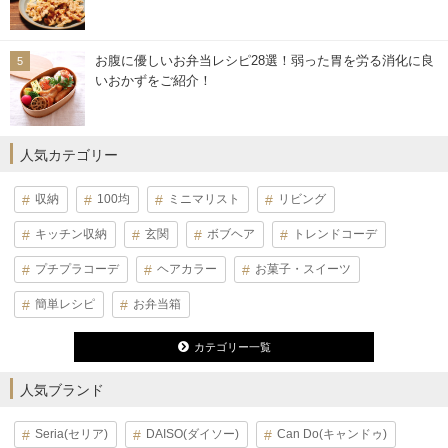
お腹に優しいお弁当レシピ28選！弱った胃を労る消化に良
いおかずをご紹介！
人気カテゴリー
収納
100均
ミニマリスト
リビング
キッチン収納
玄関
ボブヘア
トレンドコーデ
プチプラコーデ
ヘアカラー
お菓子・スイーツ
簡単レシピ
お弁当箱
カテゴリー一覧
人気ブランド
Seria(セリア)
DAISO(ダイソー)
Can Do(キャンドゥ)