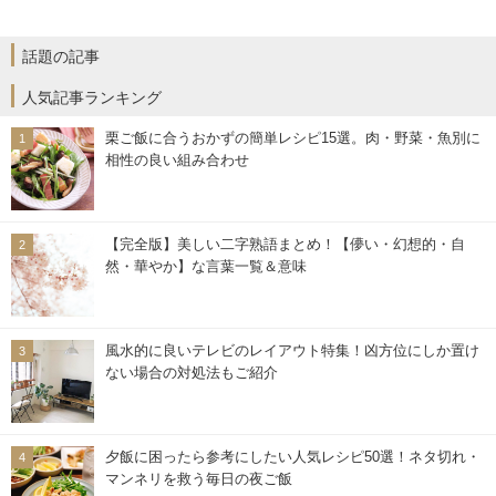
話題の記事
人気記事ランキング
栗ご飯に合うおかずの簡単レシピ15選。肉・野菜・魚別に
相性の良い組み合わせ
【完全版】美しい二字熟語まとめ！【儚い・幻想的・自
然・華やか】な言葉一覧＆意味
風水的に良いテレビのレイアウト特集！凶方位にしか置け
ない場合の対処法もご紹介
夕飯に困ったら参考にしたい人気レシピ50選！ネタ切れ・
マンネリを救う毎日の夜ご飯