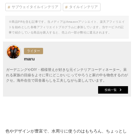
サブウェイタイルインテリア
タイルインテリア
※商品PRを含む記事です。当メディアはAmazonアソシエイト、楽天アフィリエイ
トを始めとした各種アフィリエイトプログラムに参加しています。当サービスの記
事で紹介している商品を購入すると、売上の一部が弊社に還元されます。
ライター
maru
ガーデニングやDIY・模様替えが好きな元インテリアコーディネーター。呆
れる家族の目線をよそに常にどこかいじってやろうと家の中を物色するのが
クセ。海外在住で田舎暮らしを工夫しながら楽しんでいます。
投稿一覧
色やデザインが豊富で、水周りに使うのはもちろん、ちょっとし