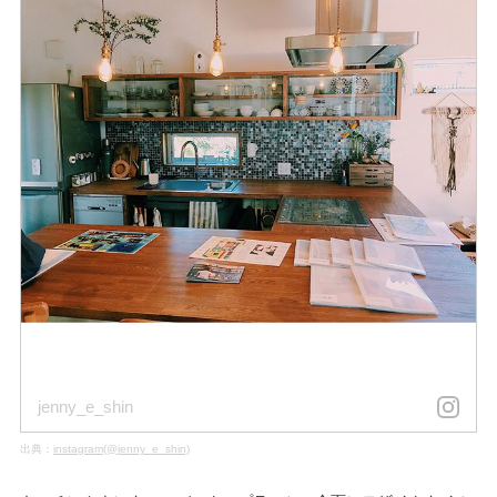
jenny_e_shin
出典：
instagram(@jenny_e_shin)