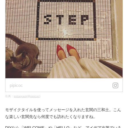
pipicoc
出典：
instagram(@pipicoc)
モザイクタイルを使ってメッセージを入れた玄関の三和土。こん
な楽しい玄関先なら何度でも訪れたくなりますね。
DIYなら「WELCOME」や「HELLO」など、アイデア次第でいろ