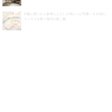
夕飯に困ったら参考にしたい人気レシピ50選！ネタ切れ・
マンネリを救う毎日の夜ご飯
お腹に優しいお弁当レシピ28選！弱った胃を労る消化に良
いおかずをご紹介！
人気カテゴリー
収納
100均
ミニマリスト
リビング
キッチン収納
玄関
ボブヘア
トレンドコーデ
プチプラコーデ
ヘアカラー
お菓子・スイーツ
簡単レシピ
お弁当箱
カテゴリー一覧