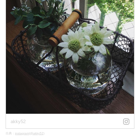
akky52
出典：
instagram(@akky52)