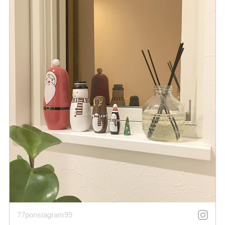
77ponstagram99