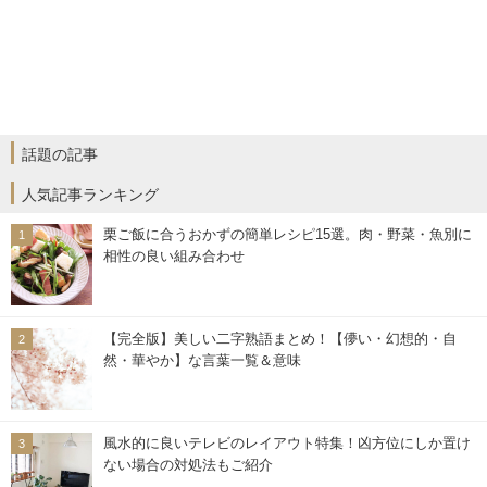
話題の記事
人気記事ランキング
栗ご飯に合うおかずの簡単レシピ15選。肉・野菜・魚別に
相性の良い組み合わせ
【完全版】美しい二字熟語まとめ！【儚い・幻想的・自
然・華やか】な言葉一覧＆意味
風水的に良いテレビのレイアウト特集！凶方位にしか置け
ない場合の対処法もご紹介