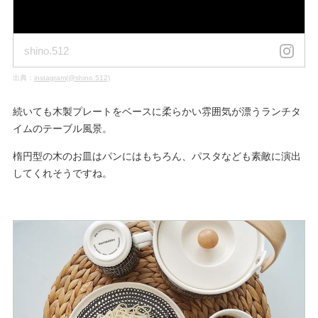
shino.512
出典：
instagram(@shino.512)
続いても木製プレートをベースに柔らかい雰囲気が漂うランチタ
イムのテーブル風景。
楕円型の木のお皿はパンにはもちろん、パスタなども素敵に演出
してくれそうですね。