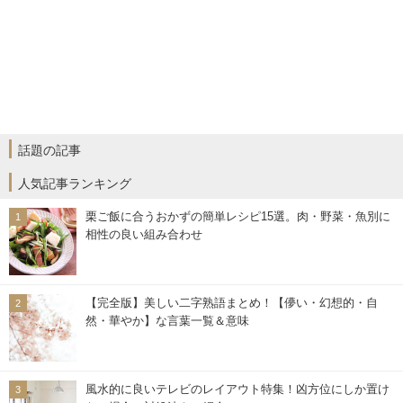
話題の記事
人気記事ランキング
栗ご飯に合うおかずの簡単レシピ15選。肉・野菜・魚別に
相性の良い組み合わせ
【完全版】美しい二字熟語まとめ！【儚い・幻想的・自
然・華やか】な言葉一覧＆意味
風水的に良いテレビのレイアウト特集！凶方位にしか置け