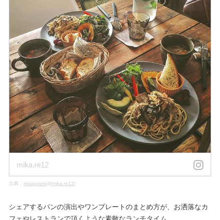
mika.re12
出典：
instagram(@mika.re12)
シェアするパンの演出やワンプレートのまとめ方が、お洒落なカ
フェやレストランで頂くような素敵なランチタイム。