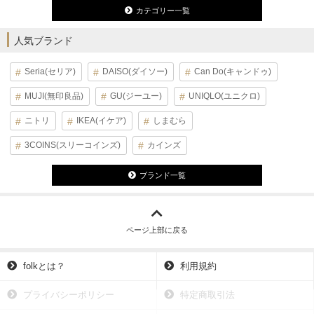
カテゴリー一覧
人気ブランド
Seria(セリア)
DAISO(ダイソー)
Can Do(キャンドゥ)
MUJI(無印良品)
GU(ジーユー)
UNIQLO(ユニクロ)
ニトリ
IKEA(イケア)
しまむら
3COINS(スリーコインズ)
カインズ
ブランド一覧
ページ上部に戻る
folkとは？
利用規約
プライバシーポリシー
特定商取引法