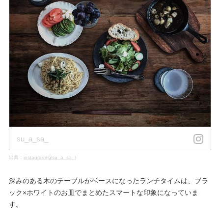
su_a_sa_
出典：
instagram(@su_a_sa_)
深みのある木のテーブルがベースになったランチタイムは、ブラ
ック×ホワイトのお皿でまとめたスマートな印象になっていま
す。