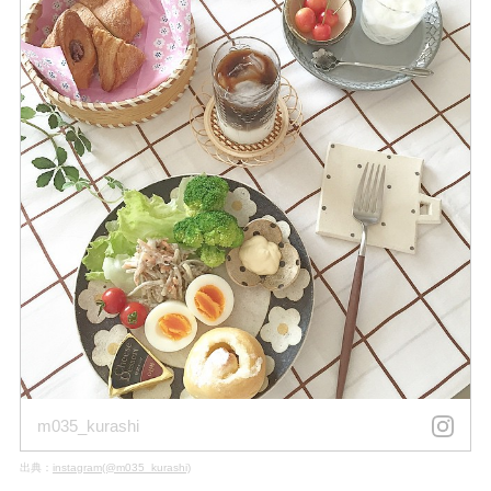
m035_kurashi
出典：
instagram(@m035_kurashi)