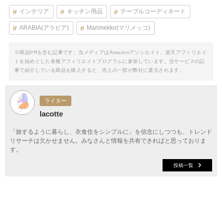
インテリア
キッチン用品
テーブルコーディネート
ARABIA(アラビア)
Marimekko(マリメッコ)
※商品PRを含む記事です。当メディアはAmazonアソシエイト、楽天アフィリエイ
トを始めとした各種アフィリエイトプログラムに参加しています。当サービスの記
事で紹介している商品を購入すると、売上の一部が弊社に還元されます。
ライター
lacotte
「旅するように暮らし、衣食住をシンプルに」を信念にしつつも、トレンド
リサーチは欠かせません。みなさんと情報を共有できればと思っておりま
す。
投稿一覧