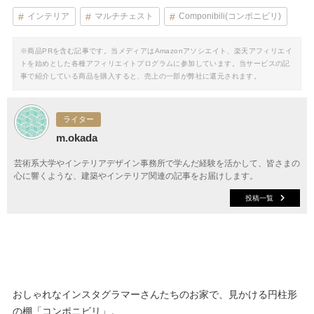
インテリア
マルチチェスト
Componibili(コンポニビリ)
※商品PRを含む記事です。当メディアはAmazonアソシエイト、楽天アフィリエイ
トを始めとした各種アフィリエイトプログラムに参加しています。当サービスの記
事で紹介している商品を購入すると、売上の一部が弊社に還元されます。
ライター
m.okada
芸術系大学やインテリアデザイン事務所で学んだ経験を活かして、皆さまの
心に響くような、建築やインテリア関連の記事をお届けします。
投稿一覧
おしゃれなインスタグラマーさんたちのお家で、見かける円柱形
の棚「コンポニビリ」。