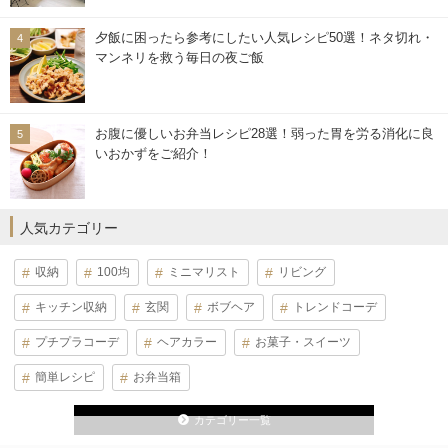
夕飯に困ったら参考にしたい人気レシピ50選！ネタ切れ・
マンネリを救う毎日の夜ご飯
お腹に優しいお弁当レシピ28選！弱った胃を労る消化に良
いおかずをご紹介！
人気カテゴリー
収納
100均
ミニマリスト
リビング
キッチン収納
玄関
ボブヘア
トレンドコーデ
プチプラコーデ
ヘアカラー
お菓子・スイーツ
簡単レシピ
お弁当箱
カテゴリー一覧