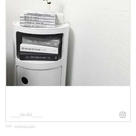
____rie.dvl____
出典：
instagram.com