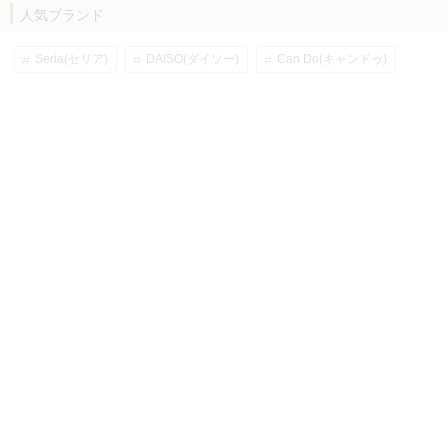
人気ブランド
Seria(セリア)
DAISO(ダイソー)
Can Do(キャンドゥ)
MUJI(無印良品)
GU(ジーユー)
UNIQLO(ユニクロ)
ニトリ
IKEA(イケア)
しまむら
3COINS(スリーコインズ)
カインズ
ブランド一覧
ページ上部に戻る
folkとは？
利用規約
プライバシーポリシー
特定商取引法
ロゴ/バナー
メルマガ配信設定