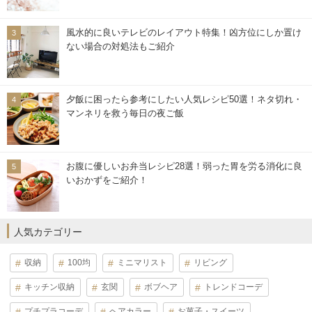
風水的に良いテレビのレイアウト特集！凶方位にしか置け
ない場合の対処法もご紹介
夕飯に困ったら参考にしたい人気レシピ50選！ネタ切れ・
マンネリを救う毎日の夜ご飯
お腹に優しいお弁当レシピ28選！弱った胃を労る消化に良
いおかずをご紹介！
人気カテゴリー
収納
100均
ミニマリスト
リビング
キッチン収納
玄関
ボブヘア
トレンドコーデ
プチプラコーデ
ヘアカラー
お菓子・スイーツ