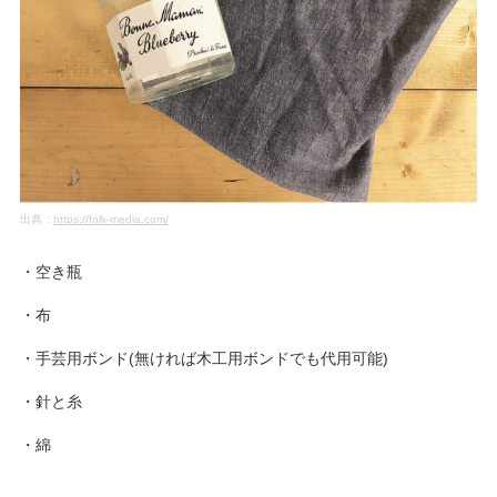
出典：
https://folk-media.com/
・空き瓶
・布
・手芸用ボンド(無ければ木工用ボンドでも代用可能)
・針と糸
・綿