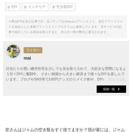
DIY
インテリア
空き瓶DIY
※商品PRを含む記事です。当メディアはAmazonアソシエイト、楽天アフィリエイ
トを始めとした各種アフィリエイトプログラムに参加しています。当サービスの記
事で紹介している商品を購入すると、売上の一部が弊社に還元されます。
ライター
mai
日当たりが悪い建売住宅を少しでも光を取り入れて、大好きな空間になるよ
う日々DIYに奮闘中。 小さい雑貨から大きい家具まで様々なDIYを楽しんで
います。ブログやSNS等で100円グッズのリメイク術や、DIYのアイディア
...続きを読む
などを発信しています。雑誌掲載や記事執筆などもしています。
投稿一覧
皆さんはジャムの空き瓶をすぐ捨てますか？我が家には、ジャム