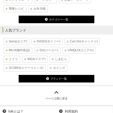
簡単レシピ
お弁当箱
カテゴリー一覧
人気ブランド
Seria(セリア)
DAISO(ダイソー)
Can Do(キャンドゥ)
MUJI(無印良品)
GU(ジーユー)
UNIQLO(ユニクロ)
ニトリ
IKEA(イケア)
しまむら
3COINS(スリーコインズ)
カインズ
ブランド一覧
ページ上部に戻る
folkとは？
利用規約