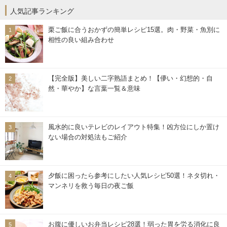
人気記事ランキング
栗ご飯に合うおかずの簡単レシピ15選。肉・野菜・魚別に
相性の良い組み合わせ
【完全版】美しい二字熟語まとめ！【儚い・幻想的・自
然・華やか】な言葉一覧＆意味
風水的に良いテレビのレイアウト特集！凶方位にしか置け
ない場合の対処法もご紹介
夕飯に困ったら参考にしたい人気レシピ50選！ネタ切れ・
マンネリを救う毎日の夜ご飯
お腹に優しいお弁当レシピ28選！弱った胃を労る消化に良