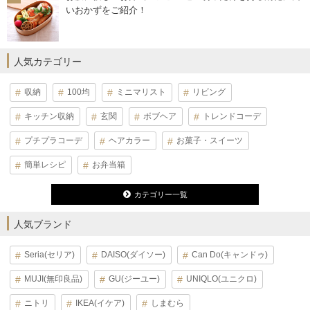
いおかずをご紹介！
人気カテゴリー
収納
100均
ミニマリスト
リビング
キッチン収納
玄関
ボブヘア
トレンドコーデ
プチプラコーデ
ヘアカラー
お菓子・スイーツ
簡単レシピ
お弁当箱
カテゴリー一覧
人気ブランド
Seria(セリア)
DAISO(ダイソー)
Can Do(キャンドゥ)
MUJI(無印良品)
GU(ジーユー)
UNIQLO(ユニクロ)
ニトリ
IKEA(イケア)
しまむら