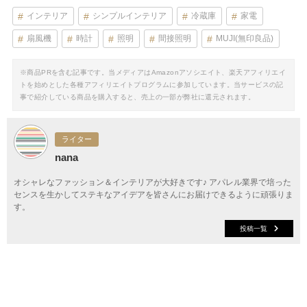
インテリア
シンプルインテリア
冷蔵庫
家電
扇風機
時計
照明
間接照明
MUJI(無印良品)
※商品PRを含む記事です。当メディアはAmazonアソシエイト、楽天アフィリエイ
トを始めとした各種アフィリエイトプログラムに参加しています。当サービスの記
事で紹介している商品を購入すると、売上の一部が弊社に還元されます。
ライター
nana
オシャレなファッション＆インテリアが大好きです♪ アパレル業界で培った
センスを生かしてステキなアイデアを皆さんにお届けできるように頑張りま
す。
投稿一覧