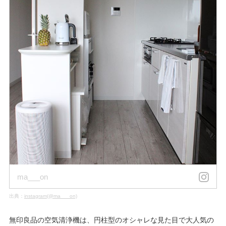
ma___on
出典：
instagram(@ma___on)
無印良品の空気清浄機は、円柱型のオシャレな見た目で大人気の