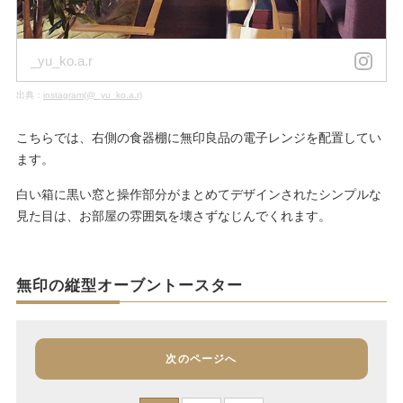
_yu_ko.a.r
出典：
instagram(@_yu_ko.a.r)
こちらでは、右側の食器棚に無印良品の電子レンジを配置してい
ます。
白い箱に黒い窓と操作部分がまとめてデザインされたシンプルな
見た目は、お部屋の雰囲気を壊さずなじんでくれます。
無印の縦型オーブントースター
次のページへ