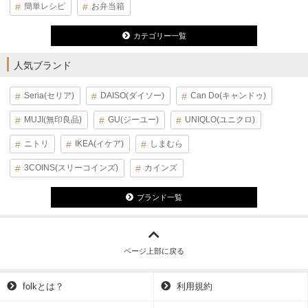
簡単レシピ
お弁当箱
カテゴリー一覧
人気ブランド
Seria(セリア)
DAISO(ダイソー)
Can Do(キャンドゥ)
MUJI(無印良品)
GU(ジーユー)
UNIQLO(ユニクロ)
ニトリ
IKEA(イケア)
しまむら
3COINS(スリーコインズ)
カインズ
ブランド一覧
ページ上部に戻る
folkとは？
利用規約