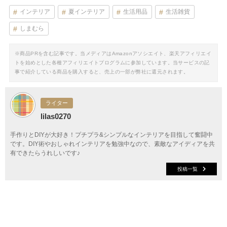
インテリア
夏インテリア
生活用品
生活雑貨
しまむら
※商品PRを含む記事です。当メディアはAmazonアソシエイト、楽天アフィリエイ
トを始めとした各種アフィリエイトプログラムに参加しています。当サービスの記
事で紹介している商品を購入すると、売上の一部が弊社に還元されます。
ライター
lilas0270
手作りとDIYが大好き！プチプラ&シンプルなインテリアを目指して奮闘中
です。DIY術やおしゃれインテリアを勉強中なので、素敵なアイディアを共
有できたらうれしいです♪
投稿一覧