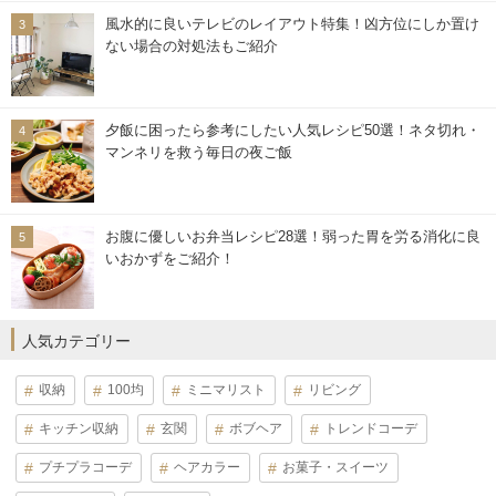
風水的に良いテレビのレイアウト特集！凶方位にしか置け
ない場合の対処法もご紹介
夕飯に困ったら参考にしたい人気レシピ50選！ネタ切れ・
マンネリを救う毎日の夜ご飯
お腹に優しいお弁当レシピ28選！弱った胃を労る消化に良
いおかずをご紹介！
人気カテゴリー
収納
100均
ミニマリスト
リビング
キッチン収納
玄関
ボブヘア
トレンドコーデ
プチプラコーデ
ヘアカラー
お菓子・スイーツ