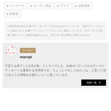
インテリア
キッチン用品
グラス
北欧食器
和食器
※商品PRを含む記事です。当メディアはAmazonアソシエイト、楽天アフィリエイ
トを始めとした各種アフィリエイトプログラムに参加しています。当サービスの記
事で紹介している商品を購入すると、売上の一部が弊社に還元されます。
ライター
maropi
子育てを終了した2児の母。インテリアにも、全体のバランスやカラーコー
ディネートを重視する天秤座です。ちょっとマネしてみたいな、と思って頂
けるような情報をお届けしたいと思っています。
投稿一覧