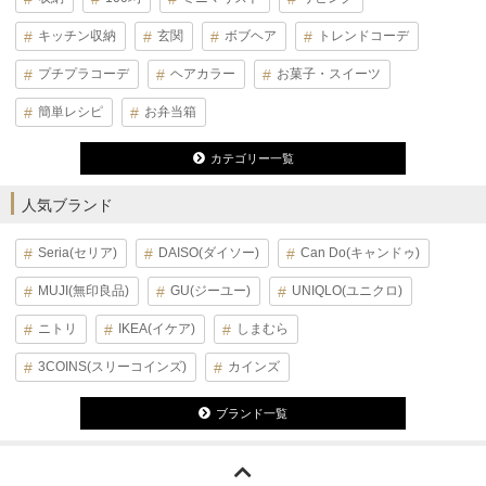
キッチン収納
玄関
ボブヘア
トレンドコーデ
プチプラコーデ
ヘアカラー
お菓子・スイーツ
簡単レシピ
お弁当箱
カテゴリー一覧
人気ブランド
Seria(セリア)
DAISO(ダイソー)
Can Do(キャンドゥ)
MUJI(無印良品)
GU(ジーユー)
UNIQLO(ユニクロ)
ニトリ
IKEA(イケア)
しまむら
3COINS(スリーコインズ)
カインズ
ブランド一覧