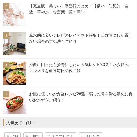
【完全版】美しい二字熟語まとめ！【儚い・幻想的・自
然・華やか】な言葉一覧＆意味
風水的に良いテレビのレイアウト特集！凶方位にしか置け
ない場合の対処法もご紹介
夕飯に困ったら参考にしたい人気レシピ50選！ネタ切れ・
マンネリを救う毎日の夜ご飯
お腹に優しいお弁当レシピ28選！弱った胃を労る消化に良
いおかずをご紹介！
人気カテゴリー
収納
100均
ミニマリスト
リビング