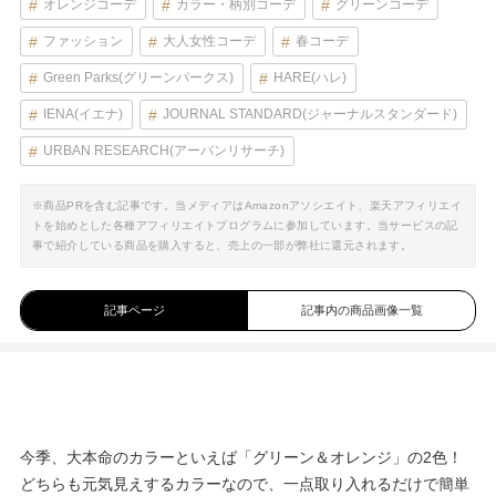
オレンジコーデ
カラー・柄別コーデ
グリーンコーデ
ファッション
大人女性コーデ
春コーデ
Green Parks(グリーンパークス)
HARE(ハレ)
IENA(イエナ)
JOURNAL STANDARD(ジャーナルスタンダード)
URBAN RESEARCH(アーバンリサーチ)
※商品PRを含む記事です。当メディアはAmazonアソシエイト、楽天アフィリエイ
トを始めとした各種アフィリエイトプログラムに参加しています。当サービスの記
事で紹介している商品を購入すると、売上の一部が弊社に還元されます。
記事ページ
記事内の商品画像一覧
今季、大本命のカラーといえば「グリーン＆オレンジ」の2色！
どちらも元気見えするカラーなので、一点取り入れるだけで簡単