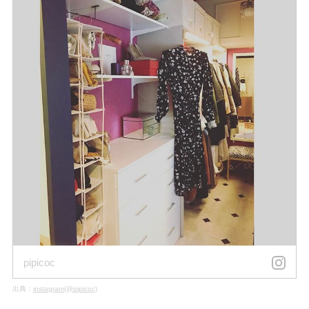
pipicoc
出典：
instagram(@pipicoc)