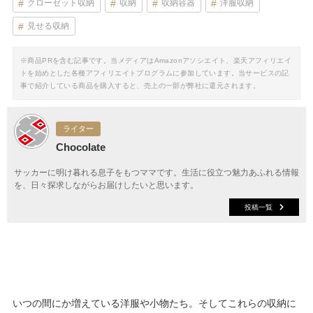
クローゼット収納
収納
収納容器
洋服収納
見せる収納
※商品PRを含む記事です。当メディアはAmazonアソシエイト、楽天アフィリエイ
トを始めとした各種アフィリエイトプログラムに参加しています。当サービスの記
事で紹介している商品を購入すると、売上の一部が弊社に還元されます。
ライター
Chocolate
サッカーに明け暮れる息子をもつママです。生活に役立つ魅力あふれる情報
を、日々探求しながらお届けしたいと思います。
投稿一覧
いつの間にか増えている洋服や小物たち。そしてこれらの収納に