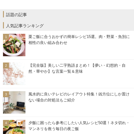
話題の記事
人気記事ランキング
栗ご飯に合うおかずの簡単レシピ15選。肉・野菜・魚別に
相性の良い組み合わせ
【完全版】美しい二字熟語まとめ！【儚い・幻想的・自
然・華やか】な言葉一覧＆意味
風水的に良いテレビのレイアウト特集！凶方位にしか置け
ない場合の対処法もご紹介
夕飯に困ったら参考にしたい人気レシピ50選！ネタ切れ・
マンネリを救う毎日の夜ご飯