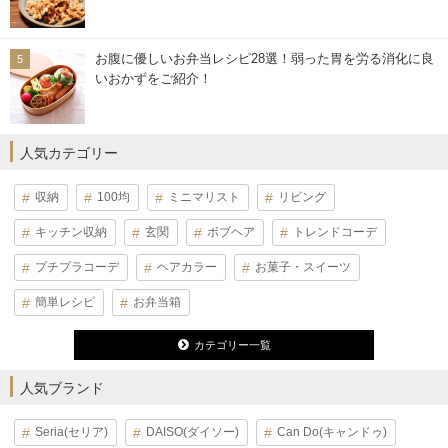
お腹に優しいお弁当レシピ28選！弱った胃を労る消化に良
いおかずをご紹介！
人気カテゴリー
収納
100均
ミニマリスト
リビング
キッチン収納
玄関
ボブヘア
トレンドコーデ
プチプラコーデ
ヘアカラー
お菓子・スイーツ
簡単レシピ
お弁当箱
カテゴリー一覧
人気ブランド
Seria(セリア)
DAISO(ダイソー)
Can Do(キャンドゥ)