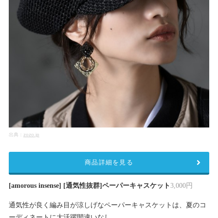
出典：
zozo.jp
商品詳細を見る
[amorous insense] [通気性抜群]ペーパーキャスケット
3,000円
通気性が良く編み目が涼しげなペーパーキャスケットは、夏のコ
ーディネートに大活躍間違いなし。