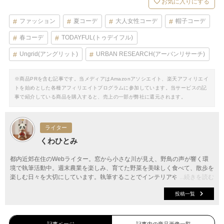
お気に入りにする
ファッション
夏コーデ
大人女性コーデ
帽子コーデ
春コーデ
TODAYFUL(トゥデイフル)
Ungrid(アングリット)
URBAN RESEARCH(アーバンリサーチ)
※商品PRを含む記事です。当メディアはAmazonアソシエイト、楽天アフィリエイ
トを始めとした各種アフィリエイトプログラムに参加しています。当サービスの記
事で紹介している商品を購入すると、売上の一部が弊社に還元されます。
ライター
くわひとみ
都内近郊在住のWebライター。窓から小さな川が見え、野鳥の声が響く環
境で執筆活動中。週末農業を楽しみ、育てた野菜を美味しく食べて、散歩を
楽しむ日々を大切にしています。執筆することでインテリアやファッショ
...続きを読む
ン、料理など、新しい情報やアイデアを知り、お伝えできることに幸せを感
投稿一覧
じています。