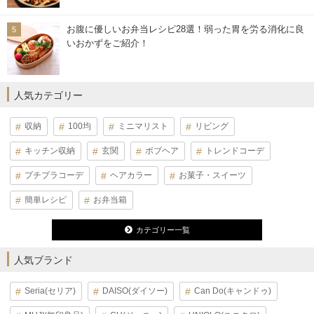
お腹に優しいお弁当レシピ28選！弱った胃を労る消化に良
いおかずをご紹介！
人気カテゴリー
収納
100均
ミニマリスト
リビング
キッチン収納
玄関
ボブヘア
トレンドコーデ
プチプラコーデ
ヘアカラー
お菓子・スイーツ
簡単レシピ
お弁当箱
カテゴリー一覧
人気ブランド
Seria(セリア)
DAISO(ダイソー)
Can Do(キャンドゥ)