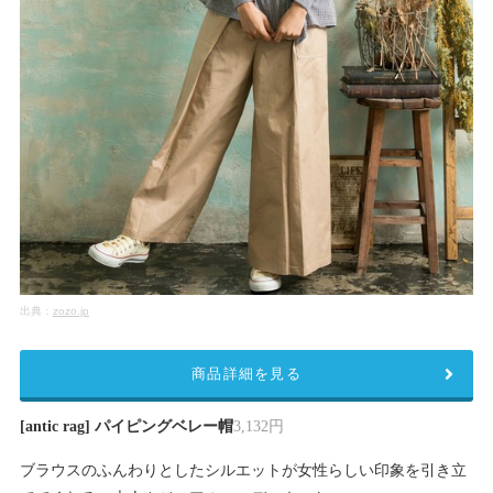
出典：
zozo.jp
商品詳細を見る
[antic rag] パイピングベレー帽
3,132円
ブラウスのふんわりとしたシルエットが女性らしい印象を引き立