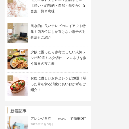
【儚い・幻想的・自然・華やか】な
言葉一覧＆意味
風水的に良いテレビのレイアウト特
集！凶方位にしか置けない場合の対
処法もご紹介
夕飯に困ったら参考にしたい人気レ
シピ50選！ネタ切れ・マンネリを救
う毎日の夜ご飯
お腹に優しいお弁当レシピ28選！弱
った胃を労る消化に良いおかずをご
紹介！
新着記事
アレンジ自在！「waku」で簡単DIY
2023年11月08日