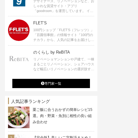
デザイナーズ、リノベーションなど、お
しゃれな賃貸サイト・アプリ
「goodroom」を運営しています。 イン
テリアや、ひとり暮らし、ふたり暮らし
のアイディアなど、賃貸でも自分らしい
FLET’S
暮らしを楽しむためのヒントをお届けし
100円ショップ「FLET’S（フレッツ）」
ます。
「百圓領事館」の情報サイト『100円の
チカラ』から、人気の記事をお届けしま
す。
のくらし by ReBITA
リノベーショマンションや戸建て、一棟
まるごとリノベーション、シェアハウス
など幅広いリノベーションの選択肢すべ
てが揃うリビタ。ホテル・ワークラウン
ジ・シェアスペースなど、「住む」だけ
専門家一覧
ではなく「働く」「遊ぶ」「学ぶ」「旅
する」といった領域でも、暮らしや生き
方を楽しく豊かにする様々なプロジェク
トを手掛けています。
人気記事ランキング
栗ご飯に合うおかずの簡単レシピ15
選。肉・野菜・魚別に相性の良い組
み合わせ
【完全版】美しい二字熟語まとめ！