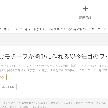
新規登録
ーネットDIY
キュートなモチーフが簡単に作れる♡今注目のワイヤークラフ
なモチーフが簡単に作れる♡今注目のワ
クラフトを知っていますか？ワイヤーをさまざまな形に曲げて、キュートなアイテム
、誰でも簡単に始められます。今回は、注目を集めつつあるワイヤークラフトをご紹
する
ーネットDIY
事です。当メディアはAmazonアソシエイト、楽天アフィリエイトを始めとした各種アフィリエ
すると、売上の一部が弊社に還元されます。