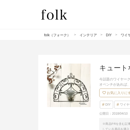
folk（フォーク）
インテリア
DIY
ワイヤ
キュート
今話題のワイヤー
オペンチがあれば
お気に入りに
DIY
ワイヤ
公開日：
2018/04/10
※商品PRを含む記
している商品を購入