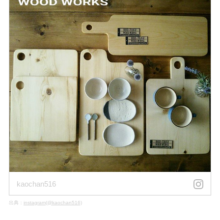
kaochan516
出典：
instagram(@kaochan516)