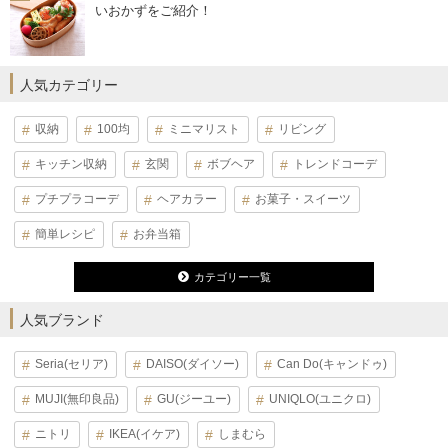
いおかずをご紹介！
人気カテゴリー
収納
100均
ミニマリスト
リビング
キッチン収納
玄関
ボブヘア
トレンドコーデ
プチプラコーデ
ヘアカラー
お菓子・スイーツ
簡単レシピ
お弁当箱
カテゴリー一覧
人気ブランド
Seria(セリア)
DAISO(ダイソー)
Can Do(キャンドゥ)
MUJI(無印良品)
GU(ジーユー)
UNIQLO(ユニクロ)
ニトリ
IKEA(イケア)
しまむら