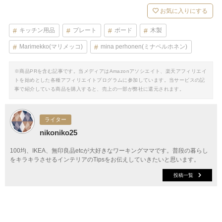
お気に入りにする
キッチン用品
プレート
ボード
木製
Marimekko(マリメッコ)
mina perhonen(ミナペルホネン)
※商品PRを含む記事です。当メディアはAmazonアソシエイト、楽天アフィリエイ
トを始めとした各種アフィリエイトプログラムに参加しています。当サービスの記
事で紹介している商品を購入すると、売上の一部が弊社に還元されます。
ライター
nikoniko25
100均、IKEA、無印良品etcが大好きなワーキングママです。普段の暮らし
をキラキラさせるインテリアのTipsをお伝えしていきたいと思います。
投稿一覧