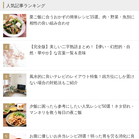
人気記事ランキング
栗ご飯に合うおかずの簡単レシピ15選。肉・野菜・魚別に
相性の良い組み合わせ
【完全版】美しい二字熟語まとめ！【儚い・幻想的・自
然・華やか】な言葉一覧＆意味
風水的に良いテレビのレイアウト特集！凶方位にしか置け
ない場合の対処法もご紹介
夕飯に困ったら参考にしたい人気レシピ50選！ネタ切れ・
マンネリを救う毎日の夜ご飯
お腹に優しいお弁当レシピ28選！弱った胃を労る消化に良