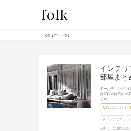
folk（フォーク）
インテリ
部屋まと
モールディングと
は室内装飾目的が
ます。
お気に入りに
インテリア
公開日：
2018/03/16