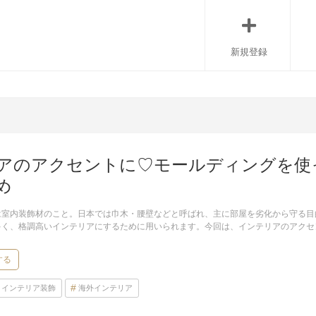
新規登録
アのアクセントに♡モールディングを使
め
は室内装飾材のこと。日本では巾木・腰壁などと呼ばれ、主に部屋を劣化から守る目
多く、格調高いインテリアにするために用いられます。今回は、インテリアのアクセ
する
インテリア装飾
海外インテリア