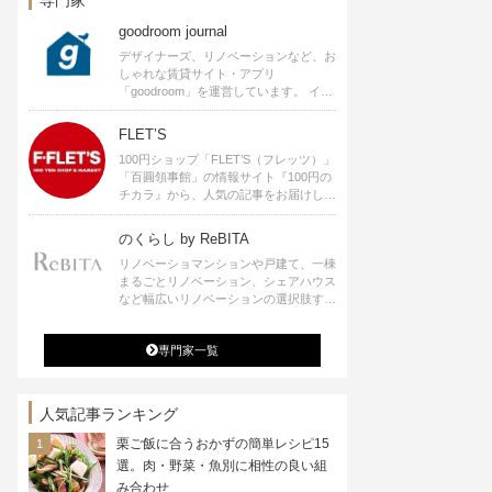
goodroom journal
デザイナーズ、リノベーションなど、お
しゃれな賃貸サイト・アプリ
「goodroom」を運営しています。 イン
テリアや、ひとり暮らし、ふたり暮らし
のアイディアなど、賃貸でも自分らしい
FLET’S
暮らしを楽しむためのヒントをお届けし
100円ショップ「FLET’S（フレッツ）」
ます。
「百圓領事館」の情報サイト『100円の
チカラ』から、人気の記事をお届けしま
す。
のくらし by ReBITA
リノベーショマンションや戸建て、一棟
まるごとリノベーション、シェアハウス
など幅広いリノベーションの選択肢すべ
てが揃うリビタ。ホテル・ワークラウン
ジ・シェアスペースなど、「住む」だけ
専門家一覧
ではなく「働く」「遊ぶ」「学ぶ」「旅
する」といった領域でも、暮らしや生き
方を楽しく豊かにする様々なプロジェク
トを手掛けています。
人気記事ランキング
栗ご飯に合うおかずの簡単レシピ15
選。肉・野菜・魚別に相性の良い組
み合わせ