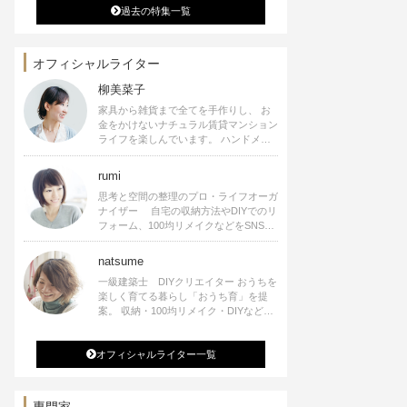
過去の特集一覧
オフィシャルライター
柳美菜子
家具から雑貨まで全てを手作りし、 お
金をかけないナチュラル賃貸マンション
ライフを楽しんでいます。 ハンドメイ
ド雑貨やインテリアに関する著書も出
版、また様々なメディアでも執筆してい
rumi
ます。
思考と空間の整理のプロ・ライフオーガ
ナイザー 自宅の収納方法やDIYでのリ
フォーム、100均リメイクなどをSNSで
公開中。 収納やリメイク、インテリア
の記事の執筆、雑誌・WEBサイトへレ
natsume
シピ提供、店舗プロデュース 2016年９
一級建築士 DIYクリエイター おうちを
月に宝島社より【Rumiのおうち時間を
楽しく育てる暮らし「おうち育」を提
楽しむインテリア】を出版しました。
案。 収納・100均リメイク・DIYなどお
うちに関する楽しいアイディアをSNSで
発信中。 著書 なつめさんちの新しい
オフィシャルライター一覧
のになつかしいアンティークな部屋つく
り 雑誌掲載・TV出演・コラム執筆・
空間プロデュースなど
専門家