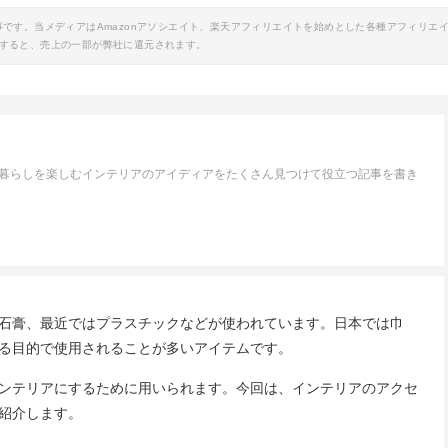
事です。当メディアはAmazonアソシエイト、楽天アフィリエイトを始めとした各種アフィリエ
すると、売上の一部が弊社に還元されます。
。暮らしを楽しむインテリアのアイディアをたくさん見つけて役立つ記事を書き
石膏、最近ではプラスチックなどが使われています。日本では巾
る目的で使用されることが多いアイテムです。
ンテリアにするために用いられます。今回は、インテリアのアクセ
紹介します。