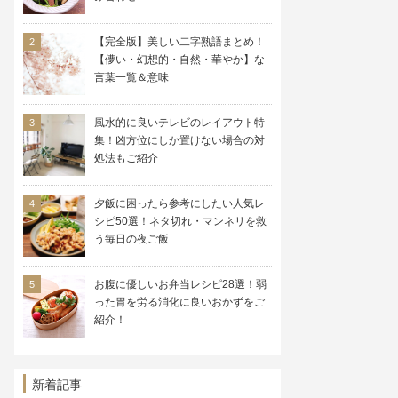
【完全版】美しい二字熟語まとめ！
【儚い・幻想的・自然・華やか】な
言葉一覧＆意味
風水的に良いテレビのレイアウト特
集！凶方位にしか置けない場合の対
処法もご紹介
夕飯に困ったら参考にしたい人気レ
シピ50選！ネタ切れ・マンネリを救
う毎日の夜ご飯
お腹に優しいお弁当レシピ28選！弱
った胃を労る消化に良いおかずをご
紹介！
新着記事