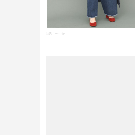
出典：
zozo.jp