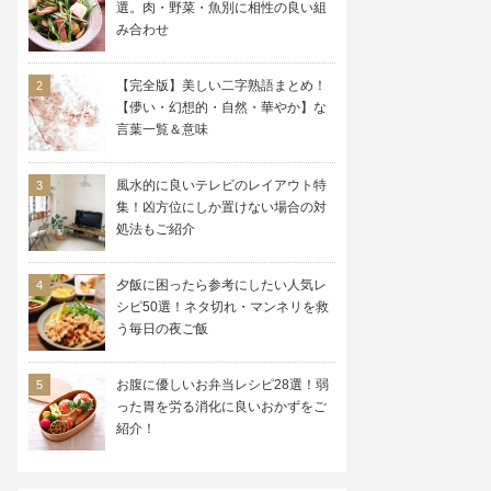
選。肉・野菜・魚別に相性の良い組
み合わせ
【完全版】美しい二字熟語まとめ！
【儚い・幻想的・自然・華やか】な
言葉一覧＆意味
風水的に良いテレビのレイアウト特
集！凶方位にしか置けない場合の対
処法もご紹介
夕飯に困ったら参考にしたい人気レ
シピ50選！ネタ切れ・マンネリを救
う毎日の夜ご飯
お腹に優しいお弁当レシピ28選！弱
った胃を労る消化に良いおかずをご
紹介！