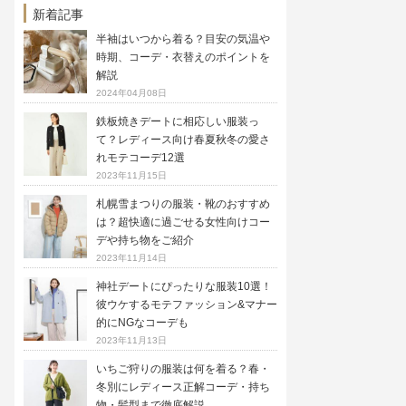
新着記事
半袖はいつから着る？目安の気温や
時期、コーデ・衣替えのポイントを
解説
2024年04月08日
鉄板焼きデートに相応しい服装っ
て？レディース向け春夏秋冬の愛さ
れモテコーデ12選
2023年11月15日
札幌雪まつりの服装・靴のおすすめ
は？超快適に過ごせる女性向けコー
デや持ち物をご紹介
2023年11月14日
神社デートにぴったりな服装10選！
彼ウケするモテファッション&マナー
的にNGなコーデも
2023年11月13日
いちご狩りの服装は何を着る？春・
冬別にレディース正解コーデ・持ち
物・髪型まで徹底解説