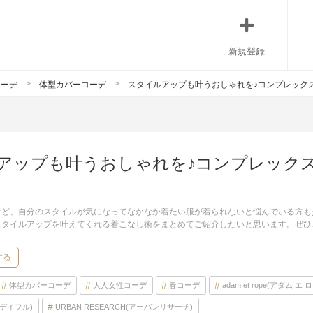
新規登録
コーデ
体型カバーコーデ
スタイルアップも叶うおしゃれを♪コンプレック
アップも叶うおしゃれを♪コンプレック
けど、自分のスタイルが気になってなかなか着たい服が着られないと悩んでいる方も
スタイルアップを叶えてくれる着こなし術をまとめてご紹介したいと思います。ぜひ
する
体型カバーコーデ
大人女性コーデ
春コーデ
adam et rope(アダム エ 
ゥデイフル)
URBAN RESEARCH(アーバンリサーチ)