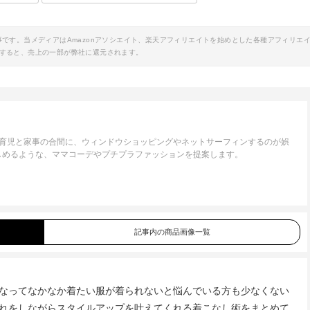
事です。当メディアはAmazonアソシエイト、楽天アフィリエイトを始めとした各種アフィリエ
すると、売上の一部が弊社に還元されます。
。育児と家事の合間に、ウィンドウショッピングやネットサーフィンするのが娯
しめるような、ママコーデやプチプラファッションを提案します。
記事内の商品画像一覧
なってなかなか着たい服が着られないと悩んでいる方も少なくない
れをしながらスタイルアップを叶えてくれる着こなし術をまとめて