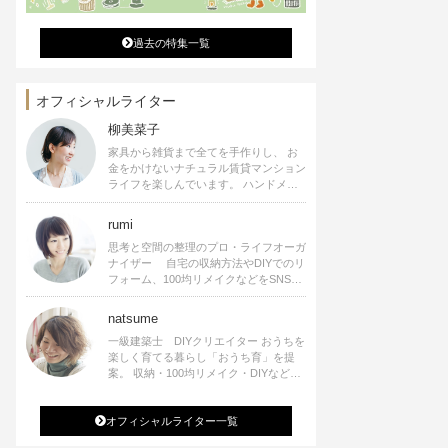
過去の特集一覧
オフィシャルライター
柳美菜子
家具から雑貨まで全てを手作りし、 お
金をかけないナチュラル賃貸マンション
ライフを楽しんでいます。 ハンドメイ
ド雑貨やインテリアに関する著書も出
版、また様々なメディアでも執筆してい
rumi
ます。
思考と空間の整理のプロ・ライフオーガ
ナイザー 自宅の収納方法やDIYでのリ
フォーム、100均リメイクなどをSNSで
公開中。 収納やリメイク、インテリア
の記事の執筆、雑誌・WEBサイトへレ
natsume
シピ提供、店舗プロデュース 2016年９
一級建築士 DIYクリエイター おうちを
月に宝島社より【Rumiのおうち時間を
楽しく育てる暮らし「おうち育」を提
楽しむインテリア】を出版しました。
案。 収納・100均リメイク・DIYなどお
うちに関する楽しいアイディアをSNSで
発信中。 著書 なつめさんちの新しい
オフィシャルライター一覧
のになつかしいアンティークな部屋つく
り 雑誌掲載・TV出演・コラム執筆・