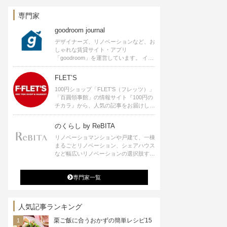
空間プロデュースなど
専門家
goodroom journal
デザイナーズ、リノベーションなど、お
しゃれな賃貸サイト・アプリ
「goodroom」を運営しています。 イン
テリアや、ひとり暮らし、ふたり暮らし
のアイディアなど、賃貸でも自分らしい
FLET’S
暮らしを楽しむためのヒントをお届けし
100円ショップ「FLET’S（フレッツ）」
ます。
「百圓領事館」の情報サイト『100円の
チカラ』から、人気の記事をお届けしま
す。
のくらし by ReBITA
リノベーショマンションや戸建て、一棟
まるごとリノベーション、シェアハウス
など幅広いリノベーションの選択肢すべ
てが揃うリビタ。ホテル・ワークラウン
ジ・シェアスペースなど、「住む」だけ
専門家一覧
ではなく「働く」「遊ぶ」「学ぶ」「旅
する」といった領域でも、暮らしや生き
方を楽しく豊かにする様々なプロジェク
トを手掛けています。
人気記事ランキング
栗ご飯に合うおかずの簡単レシピ15