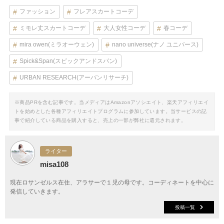
ファッション
フレアスカートコーデ
ミモレ丈スカートコーデ
大人女性コーデ
春コーデ
mira owen(ミラオーウェン)
nano universe(ナノ ユニバース)
Spick&Span(スピックアンドスパン)
URBAN RESEARCH(アーバンリサーチ)
※商品PRを含む記事です。当メディアはAmazonアソシエイト、楽天アフィリエイ
トを始めとした各種アフィリエイトプログラムに参加しています。当サービスの記
事で紹介している商品を購入すると、売上の一部が弊社に還元されます。
ライター
misa108
現在ロサンゼルス在住、アラサーで１児の母です。コーディネートを中心に
発信していきます。
投稿一覧