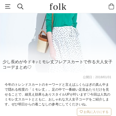
少し長めが今ドキ♪ミモレ丈フレアスカートで作る大人女子
コーデまとめ♡
公開日：
2018/01/31
今年のトレンドスカートのキーワードと言えばふくらはぎの真ん中ま
で隠れる程度の「ミモレ丈」。足の中で一番細い足首あたりだけを見
せることで、細見え効果もありスタイルUPが叶います♡今回は人気の
ミモレ丈スカートとともに、おしゃれな大人女子コーデをご紹介しま
す。ぜひ明日からの着こなしの参考にしてくださいね。
お気に入りにする