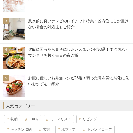
風水的に良いテレビのレイアウト特集！凶方位にしか置け
ない場合の対処法もご紹介
夕飯に困ったら参考にしたい人気レシピ50選！ネタ切れ・
マンネリを救う毎日の夜ご飯
お腹に優しいお弁当レシピ28選！弱った胃を労る消化に良
いおかずをご紹介！
人気カテゴリー
収納
100均
ミニマリスト
リビング
キッチン収納
玄関
ボブヘア
トレンドコーデ