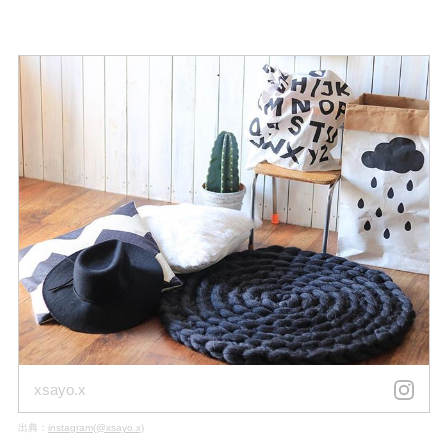
xsayo.x
出典：
instagram(@xsayo.x)