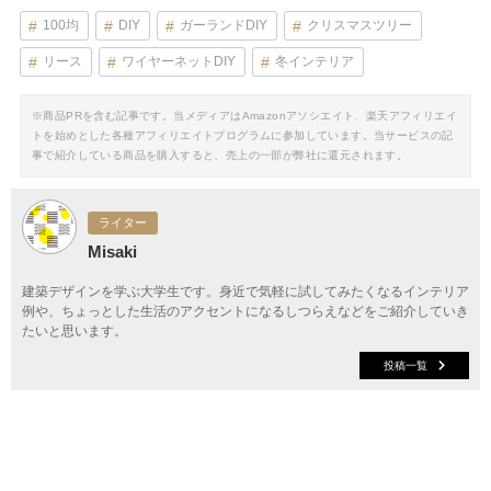
100均
DIY
ガーランドDIY
クリスマスツリー
リース
ワイヤーネットDIY
冬インテリア
※商品PRを含む記事です。当メディアはAmazonアソシエイト、楽天アフィリエイ
トを始めとした各種アフィリエイトプログラムに参加しています。当サービスの記
事で紹介している商品を購入すると、売上の一部が弊社に還元されます。
ライター
Misaki
建築デザインを学ぶ大学生です。身近で気軽に試してみたくなるインテリア
例や、ちょっとした生活のアクセントになるしつらえなどをご紹介していき
たいと思います。
投稿一覧