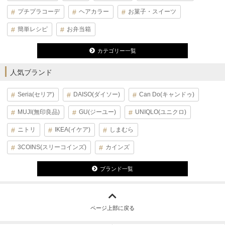
プチプラコーデ
ヘアカラー
お菓子・スイーツ
簡単レシピ
お弁当箱
カテゴリー一覧
人気ブランド
Seria(セリア)
DAISO(ダイソー)
Can Do(キャンドゥ)
MUJI(無印良品)
GU(ジーユー)
UNIQLO(ユニクロ)
ニトリ
IKEA(イケア)
しまむら
3COINS(スリーコインズ)
カインズ
ブランド一覧
ページ上部に戻る