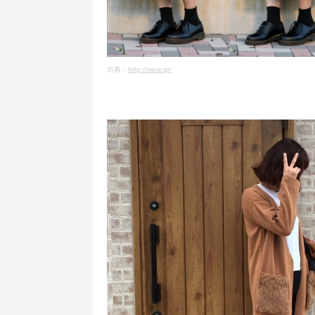
出典：
http://wear.jp/