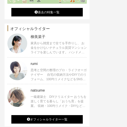
過去の特集一覧
オフィシャルライター
柳美菜子
家具から雑貨まで全てを手作りし、 お
金をかけないナチュラル賃貸マンション
ライフを楽しんでいます。 ハンドメイ
ド雑貨やインテリアに関する著書も出
版、また様々なメディアでも執筆してい
rumi
ます。
思考と空間の整理のプロ・ライフオーガ
ナイザー 自宅の収納方法やDIYでのリ
フォーム、100均リメイクなどをSNSで
公開中。 収納やリメイク、インテリア
の記事の執筆、雑誌・WEBサイトへレ
natsume
シピ提供、店舗プロデュース 2016年９
一級建築士 DIYクリエイター おうちを
月に宝島社より【Rumiのおうち時間を
楽しく育てる暮らし「おうち育」を提
楽しむインテリア】を出版しました。
案。 収納・100均リメイク・DIYなどお
うちに関する楽しいアイディアをSNSで
発信中。 著書 なつめさんちの新しい
オフィシャルライター一覧
のになつかしいアンティークな部屋つく
り 雑誌掲載・TV出演・コラム執筆・