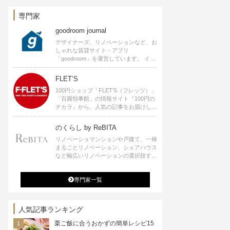
空間プロデュースなど
専門家
goodroom journal
デザイナーズ、リノベーションなど、お
しゃれな賃貸サイト・アプリ
「goodroom」を運営しています。 イン
テリアや、ひとり暮らし、ふたり暮らし
のアイディアなど、賃貸でも自分らしい
FLET’S
暮らしを楽しむためのヒントをお届けし
100円ショップ「FLET’S（フレッツ）」
ます。
「百圓領事館」の情報サイト『100円の
チカラ』から、人気の記事をお届けしま
す。
のくらし by ReBITA
リノベーショマンションや戸建て、一棟
まるごとリノベーション、シェアハウス
など幅広いリノベーションの選択肢すべ
てが揃うリビタ。ホテル・ワークラウン
ジ・シェアスペースなど、「住む」だけ
専門家一覧
ではなく「働く」「遊ぶ」「学ぶ」「旅
する」といった領域でも、暮らしや生き
方を楽しく豊かにする様々なプロジェク
トを手掛けています。
人気記事ランキング
栗ご飯に合うおかずの簡単レシピ15