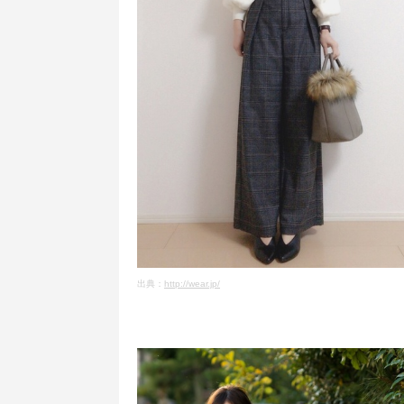
出典：
http://wear.jp/