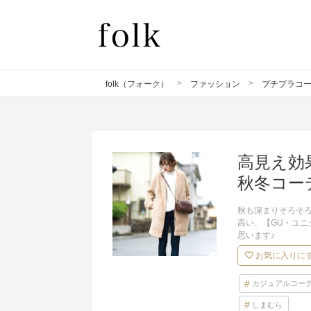
folk（フォーク）
ファッション
プチプラコ
高見え効
秋冬コー
秋も深まりそろそろ
高い、【GU・ユ
思います♪
お気に入りに
カジュアルコー
しまむら