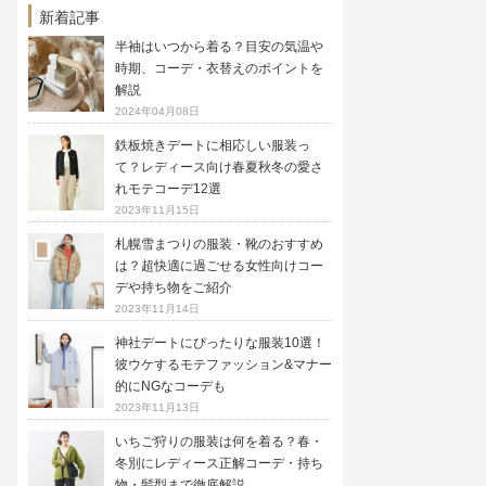
新着記事
半袖はいつから着る？目安の気温や
時期、コーデ・衣替えのポイントを
解説
2024年04月08日
鉄板焼きデートに相応しい服装っ
て？レディース向け春夏秋冬の愛さ
れモテコーデ12選
2023年11月15日
札幌雪まつりの服装・靴のおすすめ
は？超快適に過ごせる女性向けコー
デや持ち物をご紹介
2023年11月14日
神社デートにぴったりな服装10選！
彼ウケするモテファッション&マナー
的にNGなコーデも
2023年11月13日
いちご狩りの服装は何を着る？春・
冬別にレディース正解コーデ・持ち
物・髪型まで徹底解説