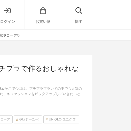
ログイン
お買い物
探す
秋冬コーデ♡
プチプラで作るおしゃれな
ね♪そこで今回は、プチプラブランドの中でも人気の
した、冬ファッションをピックアップしていきたいと
秋コーデ
GU(ジーユー)
UNIQLO(ユニクロ)