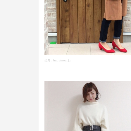
出典：
http://wear.jp/