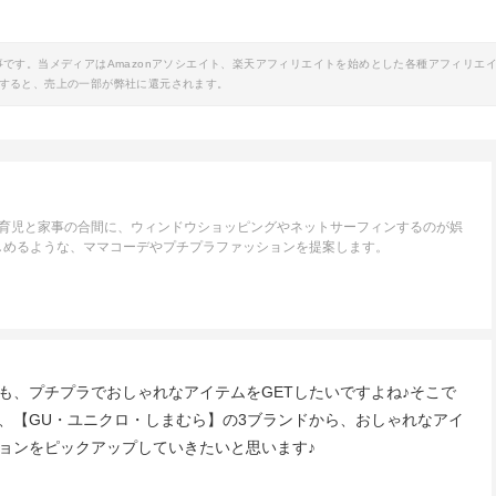
事です。当メディアはAmazonアソシエイト、楽天アフィリエイトを始めとした各種アフィリエ
すると、売上の一部が弊社に還元されます。
。育児と家事の合間に、ウィンドウショッピングやネットサーフィンするのが娯
しめるような、ママコーデやプチプラファッションを提案します。
も、プチプラでおしゃれなアイテムをGETしたいですよね♪そこで
、【GU・ユニクロ・しまむら】の3ブランドから、おしゃれなアイ
ョンをピックアップしていきたいと思います♪