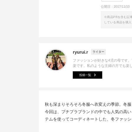
公開日：
2017/11/10
※商品PRを含む記
している商品を購入
ryurui.r
ライター
ファッションが好きな4児の母です
楽です。私のような主婦の方でも楽
投稿一覧
秋も深まりそろそろ冬服へ衣変えの季節。冬服
今回は、プチプラブランドの中でも人気の高い
テムを使ってコーディネートした、冬ファッシ