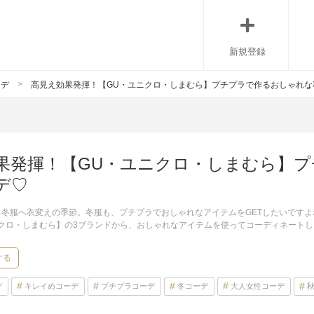
新規登録
ーデ
高見え効果発揮！【GU・ユニクロ・しまむら】プチプラで作るおしゃれな
果発揮！【GU・ユニクロ・しまむら】
デ♡
冬服へ衣変えの季節。冬服も、プチプラでおしゃれなアイテムをGETしたいですよ
ニクロ・しまむら】の3ブランドから、おしゃれなアイテムを使ってコーディネート
する
デ
キレイめコーデ
プチプラコーデ
冬コーデ
大人女性コーデ