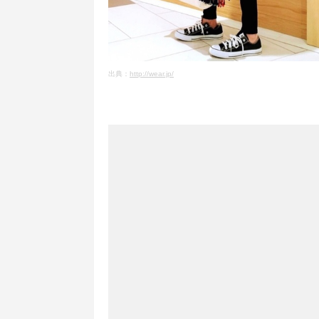
出典：
http://wear.jp/