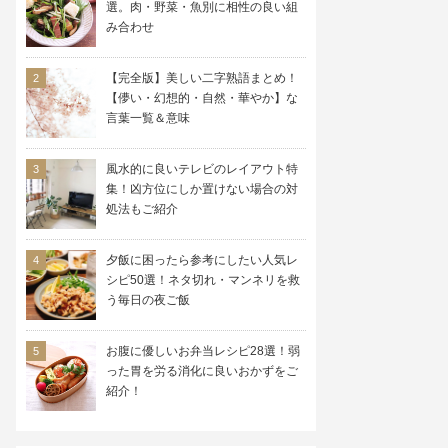
選。肉・野菜・魚別に相性の良い組
み合わせ
【完全版】美しい二字熟語まとめ！
【儚い・幻想的・自然・華やか】な
言葉一覧＆意味
風水的に良いテレビのレイアウト特
集！凶方位にしか置けない場合の対
処法もご紹介
夕飯に困ったら参考にしたい人気レ
シピ50選！ネタ切れ・マンネリを救
う毎日の夜ご飯
お腹に優しいお弁当レシピ28選！弱
った胃を労る消化に良いおかずをご
紹介！