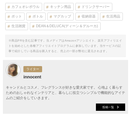
カフェオレボウル
キッチン用品
ドリンクサーバー
ポット
ボトル
マグカップ
収納容器
生活用品
生活雑貨
DEAN＆DELUCA(ディーン＆デルーカ)
※商品PRを含む記事です。当メディアはAmazonアソシエイト、楽天アフィリエイ
トを始めとした各種アフィリエイトプログラムに参加しています。当サービスの記
事で紹介している商品を購入すると、売上の一部が弊社に還元されます。
ライター
innocent
キャンドルとコスメ、フレグランスが好きな愛犬家です。 心地よく暮らす
ためのおしゃれなインテリアと、暮らしに役立つシンプルで機能的なアイテ
ムのご紹介をしていきます。
投稿一覧