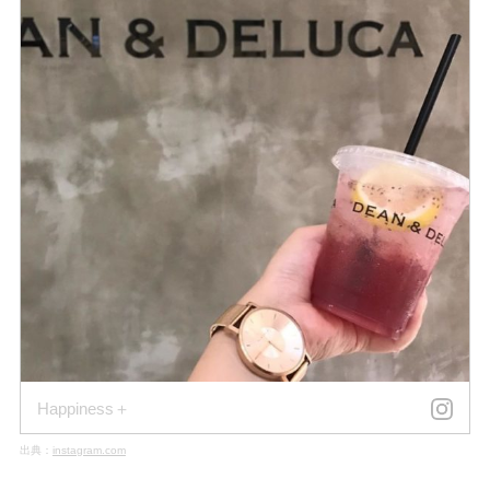
Happiness＋
出典：
instagram.com