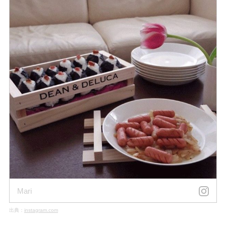
Mari
出典：
instagram.com