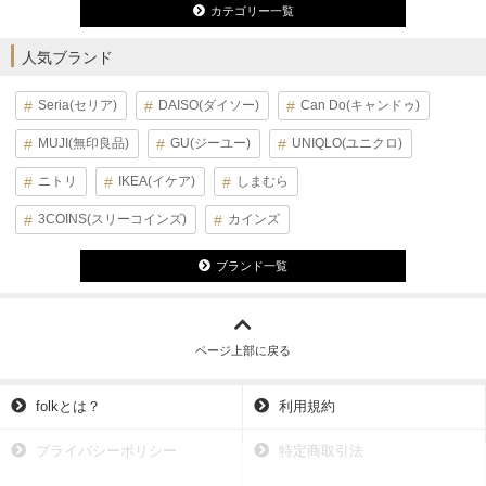
カテゴリー一覧
人気ブランド
Seria(セリア)
DAISO(ダイソー)
Can Do(キャンドゥ)
MUJI(無印良品)
GU(ジーユー)
UNIQLO(ユニクロ)
ニトリ
IKEA(イケア)
しまむら
3COINS(スリーコインズ)
カインズ
ブランド一覧
ページ上部に戻る
folkとは？
利用規約
プライバシーポリシー
特定商取引法