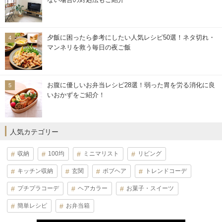
夕飯に困ったら参考にしたい人気レシピ50選！ネタ切れ・
マンネリを救う毎日の夜ご飯
お腹に優しいお弁当レシピ28選！弱った胃を労る消化に良
いおかずをご紹介！
人気カテゴリー
収納
100均
ミニマリスト
リビング
キッチン収納
玄関
ボブヘア
トレンドコーデ
プチプラコーデ
ヘアカラー
お菓子・スイーツ
簡単レシピ
お弁当箱