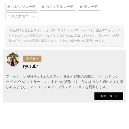
オレンジコーデ
カジュアルコーデ
夏コーデ
大人女性コーデ
※商品PRを含む記事です。当メディアはAmazonアソシエイト、楽天アフィリエイ
トを始めとした各種アフィリエイトプログラムに参加しています。当サービスの記
事で紹介している商品を購入すると、売上の一部が弊社に還元されます。
ライター
ryurui.r
ファッションが好きな4児の母です。育児と家事の合間に、ウィンドウショ
ッピングやネットサーフィンするのが娯楽です。私のような主婦の方でも楽
しめるような、ママコーデやプチプラファッションを提案します。
投稿一覧