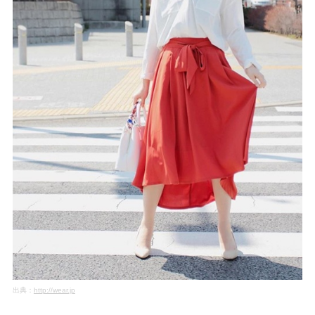
出典：
http://wear.jp