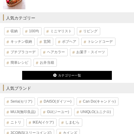
人気カテゴリー
収納
100均
ミニマリスト
リビング
キッチン収納
玄関
ボブヘア
トレンドコーデ
プチプラコーデ
ヘアカラー
お菓子・スイーツ
簡単レシピ
お弁当箱
カテゴリー一覧
人気ブランド
Seria(セリア)
DAISO(ダイソー)
Can Do(キャンドゥ)
MUJI(無印良品)
GU(ジーユー)
UNIQLO(ユニクロ)
ニトリ
IKEA(イケア)
しまむら
3COINS(スリーコインズ)
カインズ