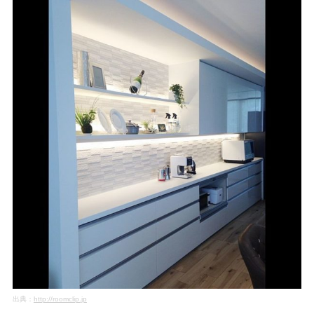
出典：
http://roomclip.jp