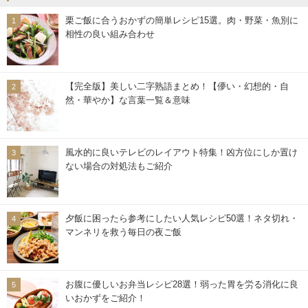
栗ご飯に合うおかずの簡単レシピ15選。肉・野菜・魚別に
相性の良い組み合わせ
【完全版】美しい二字熟語まとめ！【儚い・幻想的・自
然・華やか】な言葉一覧＆意味
風水的に良いテレビのレイアウト特集！凶方位にしか置け
ない場合の対処法もご紹介
夕飯に困ったら参考にしたい人気レシピ50選！ネタ切れ・
マンネリを救う毎日の夜ご飯
お腹に優しいお弁当レシピ28選！弱った胃を労る消化に良
いおかずをご紹介！