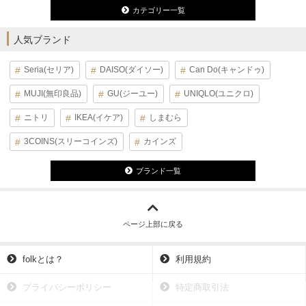
カテゴリー一覧
人気ブランド
Seria(セリア)
DAISO(ダイソー)
Can Do(キャンドゥ)
MUJI(無印良品)
GU(ジーユー)
UNIQLO(ユニクロ)
ニトリ
IKEA(イケア)
しまむら
3COINS(スリーコインズ)
カインズ
ブランド一覧
ページ上部に戻る
folkとは？
利用規約
プライバシーポリシー
特定商取引法