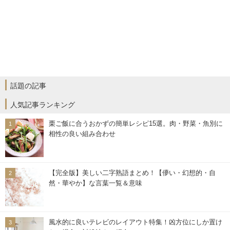
話題の記事
人気記事ランキング
栗ご飯に合うおかずの簡単レシピ15選。肉・野菜・魚別に
相性の良い組み合わせ
【完全版】美しい二字熟語まとめ！【儚い・幻想的・自
然・華やか】な言葉一覧＆意味
風水的に良いテレビのレイアウト特集！凶方位にしか置け