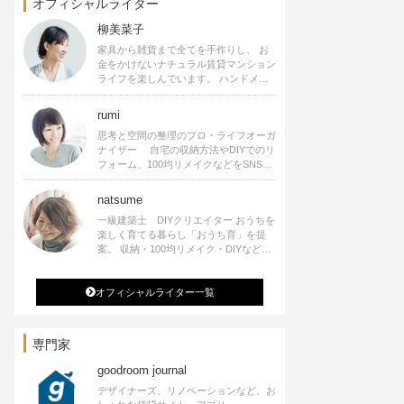
オフィシャルライター
柳美菜子
家具から雑貨まで全てを手作りし、 お
金をかけないナチュラル賃貸マンション
ライフを楽しんでいます。 ハンドメイ
ド雑貨やインテリアに関する著書も出
版、また様々なメディアでも執筆してい
rumi
ます。
思考と空間の整理のプロ・ライフオーガ
ナイザー 自宅の収納方法やDIYでのリ
フォーム、100均リメイクなどをSNSで
公開中。 収納やリメイク、インテリア
の記事の執筆、雑誌・WEBサイトへレ
natsume
シピ提供、店舗プロデュース 2016年９
一級建築士 DIYクリエイター おうちを
月に宝島社より【Rumiのおうち時間を
楽しく育てる暮らし「おうち育」を提
楽しむインテリア】を出版しました。
案。 収納・100均リメイク・DIYなどお
うちに関する楽しいアイディアをSNSで
発信中。 著書 なつめさんちの新しい
オフィシャルライター一覧
のになつかしいアンティークな部屋つく
り 雑誌掲載・TV出演・コラム執筆・
空間プロデュースなど
専門家
goodroom journal
デザイナーズ、リノベーションなど、お