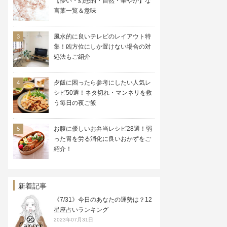
【儚い・幻想的・自然・華やか】な
言葉一覧＆意味
風水的に良いテレビのレイアウト特
集！凶方位にしか置けない場合の対
処法もご紹介
夕飯に困ったら参考にしたい人気レ
シピ50選！ネタ切れ・マンネリを救
う毎日の夜ご飯
お腹に優しいお弁当レシピ28選！弱
った胃を労る消化に良いおかずをご
紹介！
新着記事
《7/31》今日のあなたの運勢は？12
星座占いランキング
2023年07月31日