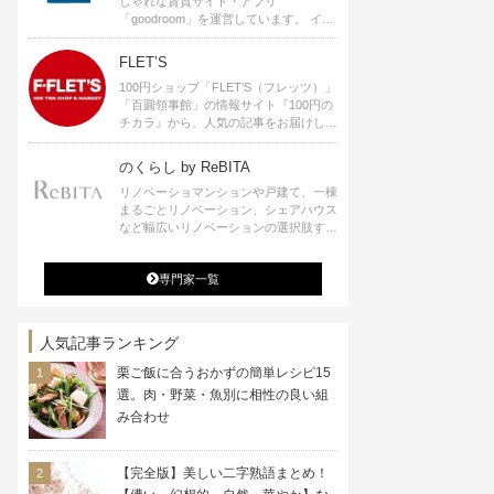
しゃれな賃貸サイト・アプリ
「goodroom」を運営しています。 イン
テリアや、ひとり暮らし、ふたり暮らし
のアイディアなど、賃貸でも自分らしい
FLET’S
暮らしを楽しむためのヒントをお届けし
100円ショップ「FLET’S（フレッツ）」
ます。
「百圓領事館」の情報サイト『100円の
チカラ』から、人気の記事をお届けしま
す。
のくらし by ReBITA
リノベーショマンションや戸建て、一棟
まるごとリノベーション、シェアハウス
など幅広いリノベーションの選択肢すべ
てが揃うリビタ。ホテル・ワークラウン
ジ・シェアスペースなど、「住む」だけ
専門家一覧
ではなく「働く」「遊ぶ」「学ぶ」「旅
する」といった領域でも、暮らしや生き
方を楽しく豊かにする様々なプロジェク
トを手掛けています。
人気記事ランキング
栗ご飯に合うおかずの簡単レシピ15
選。肉・野菜・魚別に相性の良い組
み合わせ
【完全版】美しい二字熟語まとめ！