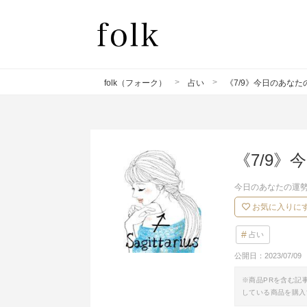
folk（フォーク）
占い
《7/9》今日のあな
《7/9
今日のあなたの運勢
お気に入りに
占い
公開日：
2023/07/09
※商品PRを含む記
している商品を購入