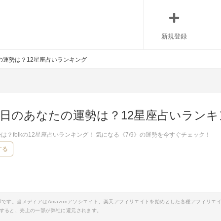
新規登録
たの運勢は？12星座占いランキング
》今日のあなたの運勢は？12星座占いラン
は？folkの12星座占いランキング！ 気になる《7/9》の運勢を今すぐチェック！
する
事です。当メディアはAmazonアソシエイト、楽天アフィリエイトを始めとした各種アフィリエ
すると、売上の一部が弊社に還元されます。